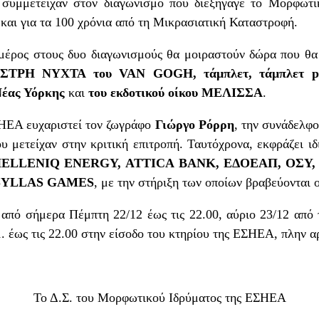
 συμμετείχαν στον διαγωνισμό που διεξήγαγε το Μορφωτ
 και για τα 100 χρόνια από τη Μικρασιατική Καταστροφή.
 μέρος στους δυο διαγωνισμούς θα μοιραστούν δώρα που θα
ΣΤΡΗ ΝΥΧΤΑ του
VAN GOGH
, τάμπλετ, τάμπλετ
Νέας Υόρκης
και
του εκδοτικού οίκου ΜΕΛΙΣΣΑ
.
ΗΕΑ ευχαριστεί τον ζωγράφο
Γιώργο Ρόρρη
, την συνάδελφ
υ μετείχαν στην κριτική επιτροπή. Ταυτόχρονα, εκφράζει ιδι
HELLENIQ
ENERGY
,
ATTICA
BANK
, ΕΔΟΕΑΠ, ΟΣΥ
SYLLAS
GAMES
, με την στήριξη των οποίων βραβεύονται 
πό σήμερα Πέμπτη 22/12 έως τις 22.00, αύριο 23/12 από τι
.μ. έως τις 22.00 στην είσοδο του κτηρίου της ΕΣΗΕΑ, πλην 
Το Δ.Σ. του Μορφωτικού Ιδρύματος της ΕΣΗΕΑ