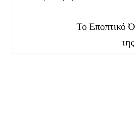
Το Εποπτικό Ό
τη