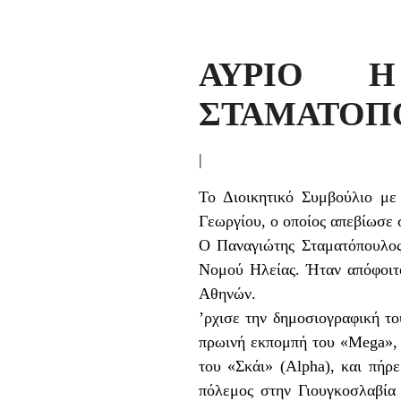
ΑΥΡΙΟ Η
ΣΤΑΜΑΤΟΠ
|
Το Διοικητικό Συμβούλιο με
Γεωργίου, ο οποίος απεβίωσε 
Ο Παναγιώτης Σταματόπουλος
Νομού Ηλείας. Ήταν απόφοιτο
Αθηνών.
’ρχισε την δημοσιογραφική τ
πρωινή εκπομπή του «Mega», S
του «Σκάι» (Alpha), και πήρ
πόλεμος στην Γιουγκοσλαβία