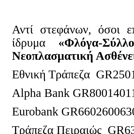
Αντί στεφάνων, όσοι ε
ίδρυμα
«Φλόγα-Σύλλ
Νεοπλασματική Ασθένε
Εθνική Τράπεζα GR250
Alpha Bank GR8001401
Eurobank GR660260063
Τράπεζα Πειραιώς GR6