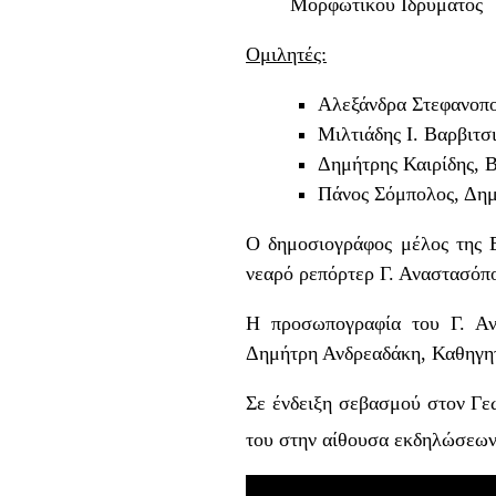
Μορφωτικού Ιδρύματος
Ομιλητές:
Αλεξάνδρα Στεφανοπο
Μιλτιάδης Ι. Βαρβιτ
Δημήτρης Καιρίδης, 
Πάνος Σόμπολος, Δη
Ο δημοσιογράφος μέλος της 
νεαρό ρεπόρτερ Γ. Αναστασό
Η προσωπογραφία του Γ. Αν
Δημήτρη Ανδρεαδάκη, Καθηγητ
Σε ένδειξη σεβασμού στον Γε
του στην αίθουσα εκδηλώσεων