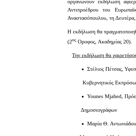
οργανώνουν εκδήλωση αφιερ
Αντιπροέδρου του Ευρωπα
Αναστασόπουλου, τη Δευτέρα,
Η εκδήλωση θα πραγματοποιηθ
ος
(2
Οροφος, Ακαδημίας 20).
Την εκδήλωση θα χαιρετήσο
Στέλιος Πέτσας, Υφυ
Κυβερνητικός Εκπρόσω
Younes Mjahed, Πρόε
Δημοσιογράφων
Μαρία Θ. Αντωνιάδου