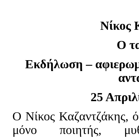
N
ίκος 
Ο τ
Εκδήλωση – αφιερωμ
αντ
25 Απριλ
Ο Νίκος Καζαντζάκης, ό
μόνο ποιητής, μυθι