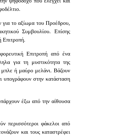
την ψηφοδόχο που ελέγχει και
φοδέλτιο.
ν για το αξίωμα του Προέδρου,
κητικού Συμβουλίου. Επίσης
ή Επιτροπή.
φορευτική Επιτροπή από ένα
ληλα για τη μυστικότητα της
 μπλε ή μαύρο μελάνι. Βάζουν
αι υπογράφουν στην κατάσταση
 υπάρχουν έξω από την αίθουσα
ούν περισσότεροι φάκελοι από
εονάζουν και τους καταστρέφει