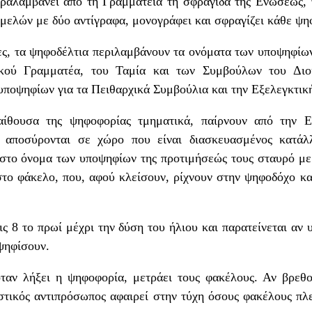
ραλαμβάνει από τη Γραμματεία τη σφραγίδα της Ενώσεως, 
 μελών με δύο αντίγραφα, μονογράφει και σφραγίζει κάθε ψη
ες, τα ψηφοδέλτια περιλαμβάνουν τα ονόματα των υποψηφίω
ικού Γραμματέα, του Ταμία και των Συμβούλων του Διοι
υποψηφίων για τα Πειθαρχικά Συμβούλια και την Εξελεγκτικ
αίθουσα της ψηφοφορίας τμηματικά, παίρνουν από την Ε
 αποσύρονται σε χώρο που είναι διασκευασμένος κατάλ
 στο όνομα των υποψηφίων της προτιμήσεώς τους σταυρό με
στο φάκελο, που, αφού κλείσουν, ρίχνουν στην ψηφοδόχο κ
ις 8 το πρωί μέχρι την δύση του ήλιου και παρατείνεται αν
ψηφίσουν.
ταν λήξει η ψηφοφορία, μετράει τους φακέλους. Αν βρεθ
στικός αντιπρόσωπος αφαιρεί στην τύχη όσους φακέλους πλ