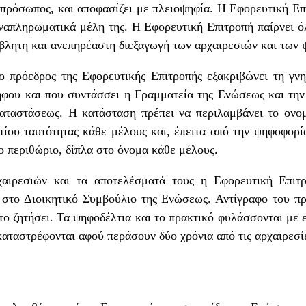
τιπρόσωπος, και αποφασίζει με πλειοψηφία. Η Εφορευτική Επι
ναπληρωματικά μέλη της. Η Εφορευτική Επιτροπή παίρνει ό
ιάβλητη και ανεπηρέαστη διεξαγωγή των αρχαιρεσιών και των
ο πρόεδρος της Εφορευτικής Επιτροπής εξακριβώνει τη γν
φου και που συντάσσει η Γραμματεία της Ενώσεως και την
καταστάσεως. Η κατάσταση πρέπει να περιλαμβάνει το ονο
λτίου ταυτότητας κάθε μέλους και, έπειτα από την ψηφοφορ
ο περιθώριο, δίπλα στο όνομα κάθε μέλους.
χαιρεσιών και τα αποτελέσματά τους η Εφορευτική Επιτρ
 στο Διοικητικό Συμβούλιο της Ενώσεως. Αντίγραφο του πρα
το ζητήσει. Τα ψηφοδέλτια και το πρακτικό φυλάσσονται με
αταστρέφονται αφού περάσουν δύο χρόνια από τις αρχαιρεσί