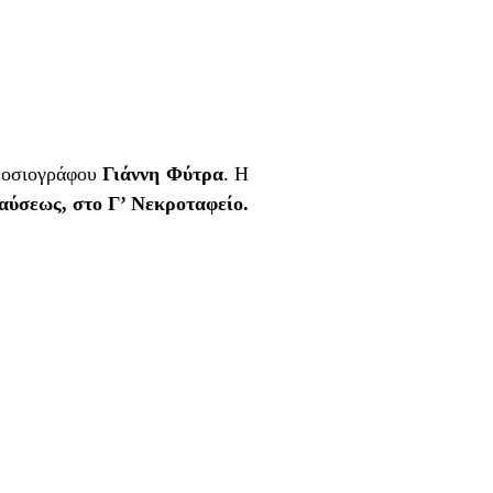
ημοσιογράφου
Γιάννη Φύτρα
. Η
παύσεως, στο Γ’ Νεκροταφείο.