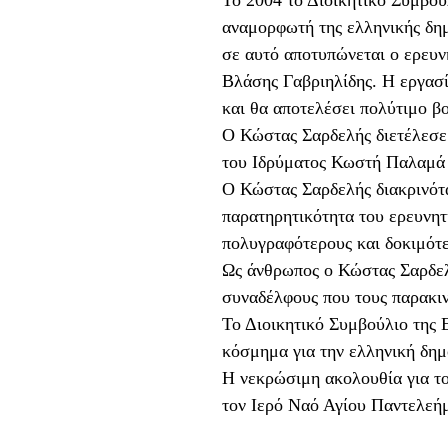
αναμορφωτή της ελληνικής δη
σε αυτό αποτυπώνεται ο ερευνη
Βλάσης Γαβριηλίδης. Η εργασία
και θα αποτελέσει πολύτιμο β
Ο Κώστας Σαρδελής διετέλεσε 
του Ιδρύματος Κωστή Παλαμά
Ο Κώστας Σαρδελής διακρινότα
παρατηρητικότητα του ερευνητ
πολυγραφότερους και δοκιμότε
Ως άνθρωπος ο Κώστας Σαρδελή
συναδέλφους που τους παρακινο
Το Διοικητικό Συμβούλιο της 
κόσμημα για την ελληνική δημ
Η νεκρώσιμη ακολουθία για τ
τον Ιερό Ναό Αγίου Παντελεήμ