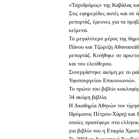
«Ταχυδρόμος» της Καβάλας κα
Στις εφημερίδες αυτές και σε 
ρεπορτάζ, έρευνες για τα προ
κείμενα.
Το μεγαλύτερο μέρος της δημ
Πάνου και Τζώρτζη Αθανασιάδη
ρεπορτάζ. Κινήθηκε σε αρκετο
και του ελεύθερου.
Συνεργάστηκε ακόμη με το ραδ
Υφυπουργείου Επικοινωνιών.
Το πρώτο του βιβλίο κυκλοφό
34 ακόμη βιβλία.
Η Ακαδημία Αθηνών τον τίμησε
Ιδρύματος Πέτρου-Χάρη) και δύ
οποίες προσέφερε στα ελληνικ
για βιβλίο του η Εταιρία Χρι
Το 2004 το Διοικητικό Συμβο