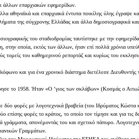
ι άλλων επαρχιακών εφημερίδων.
άλλα αθηναϊκά και επαρχιακά έντυπα ποικίλης ύλης έγραψε κ
βλήματα της σύγχρονης Ελλάδας και άλλα δημοσιογραφικά και
οσιογραφικής του σταδιοδρομίας ταυτίστηκε με την εφημερί
, στην οποία, εκτός των άλλων, ήταν επί πολλά χρόνια υπεύ
ύς τομείς του καθημερινού ρεπορτάζ και κυρίως του εκκλησι
ιόφωνο και για ένα χρονικό διάστημα διετέλεσε Διευθυντής
ρησε το 1958. Ήταν «Ο ’γιος των σκλάβων» (Κοσμάς ο Αιτω
 δύο φορές με λογοτεχνικά βραβεία (του Ιδρύματος Κώστα 
ο επίσης φορές το κράτος, το οποίο τον τίμησε και για τις δ
ά γράμματα, απονέμοντάς του και σχετικό πάπυρο. Λογοτεχνι
στιανικών Γραμμάτων.
ύλιο του Μορφωτικού Ιδρύματος της ΕΣΗΕΑ του ανέθεσε τη μ