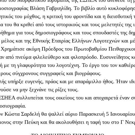
μοσιογραφίας Βλάση Γαβριηλίδη. Το βιβλίο αυτό κυκλοφόρησ
τικός του μόχθος, η κριτική του φροντίδα και η διεισδυτική
 του θα κριθεί από τους ιστορικούς και τους μελετητές της 
οήθημα για τους δημοσιογράφους και τους σπουδαστές της δη
μέλος και της Εθνικής Εταιρίας Ελλήνων Λογοτεχνών και μέ
 Χρημάτισε ακόμη Πρόεδρος του Πρωτοβαθμίου Πειθαρχικο
ν από πνεύμα φιλελεύθερο και φιλοπρόοδο. Ευσυνείδητος κ
ή με τη γλαφυρότητα του λογοτέχνη. Το έργο του τον καθιέ
ρους σύγχρονους συγγραφείς και βιογράφους.
ς υπήρξε ευγενής, πράος και με απαράμιλλο ήθος. Ήταν ιδι
ύσε να μην ξεχνάνε τις ρίζες τους.
ΕΣΗΕΑ συλλυπείται τους οικείους του και αποχαιρετά έναν 
οσιογραφία.
ον Κώστα Σαρδελή θα ψαλλεί αύριο Παρασκευή 5 Ιανουαρίου 
ονος στην Πεύκη και θα ακολουθήσει η ταφή του στο Γ Νεκ