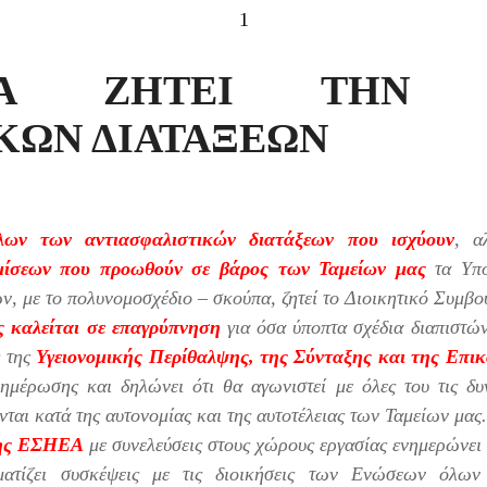
1
Α ΖΗΤΕΙ THN Α
ΚΩΝ ΔΙΑΤΑΞΕΩΝ
ων των αντιασφαλιστικών διατάξεων που ισχύουν
, 
μίσεων που προωθούν σε βάρος των Ταμείων μας
τα Υπο
, με το πολυνομοσχέδιο – σκούπα, ζητεί το Διοικητικό Συμβο
ς καλείται σε επαγρύπνηση
για όσα ύποπτα σχέδια διαπιστών
ς της
Υγειονομικής Περίθαλψης, της Σύνταξης και της Επ
ημέρωσης και δηλώνει ότι θα αγωνιστεί με όλες του τις δυ
νται κατά της αυτονομίας και της αυτοτέλειας των Ταμείων μας.
της ΕΣΗΕΑ
με συνελεύσεις στους χώρους εργασίας ενημερώνει
μματίζει συσκέψεις με τις διοικήσεις των Ενώσεων όλω