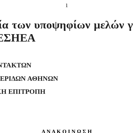
1
α των υποψηφίων μελών γι
ς ΕΣΗΕΑ
ΤΑΚΤΩΝ
ΕΡΙΔΩΝ ΑΘΗΝΩΝ
ΕΥΤΙΚΗ ΕΠΙΤΡΟΠΗ
Α Ν Α Κ Ο Ι Ν Ω Σ Η