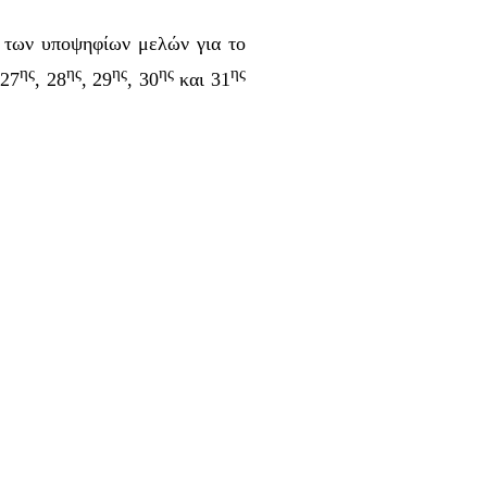
ς των υποψηφίων μελών για το
ης
ης
ης
ης
ης
 27
, 28
, 29
, 30
και 31