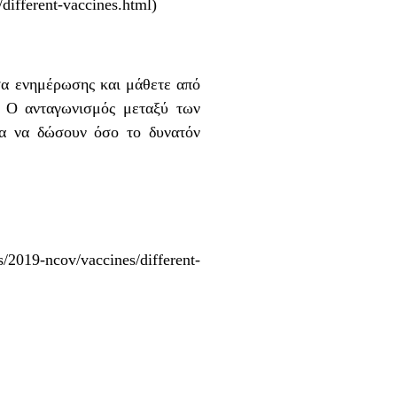
different-vaccines.html
)
σα ενημέρωσης και μάθετε από
. Ο ανταγωνισμός μεταξύ των
ια να δώσουν όσο το δυνατόν
/2019-ncov/vaccines/different-