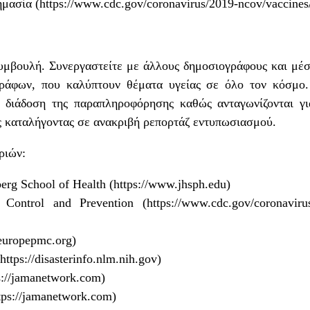
ημασία (
https://www.cdc.gov/coronavirus/2019-ncov/vaccines/
συμβουλή. Συνεργαστείτε με άλλους δημοσιογράφους και μέ
ράφων, που καλύπτουν θέματα υγείας σε όλο τον κόσμο
η διάδοση της παραπληροφόρησης καθώς ανταγωνίζονται γ
ς καταλήγοντας σε ανακριβή ρεπορτάζ εντυπωσιασμού.
ριών:
erg School of Health
(https://www.jhsph.edu)
 Control and Prevention
(https://www.cdc.gov/coronavirus
/europepmc.org)
https://disasterinfo.nlm.nih.gov)
s://jamanetwork.com)
tps://jamanetwork.com)