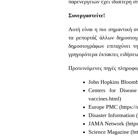
παρενεργειών έχει ιδιαίτερη σ
Συνεργαστείτε!
Αυτή είναι η πιο σημαντική 
τα ρεπορτάζ άλλων δημοσιογ
δημοσιογράφων επιταχύνει τ
γρηγορότερα έκτακτες ειδήσει
Προτεινόμενες πηγές πληροφο
John Hopkins Bloomb
Centers for Disease
vaccines.html)
Europe PMC
(https:/
Disaster Information
(
JAMA Network
(http
Science Magazine
(ht