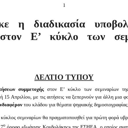
1
κε η διαδικασία υποβολ
 στον Ε’ κύκλο των σεμ
ΔΕΛΤΙΟ ΤΥΠΟΥ
τήσεων συμμετοχής
στον Ε’ κύκλο των σεμιναρίων τ
15 Απριλίου, με τις αιτήσεις να ξεπερνούν για άλλη μια φο
νδιαφέρον
του κλάδου για θέματα ψηφιακής δημοσιογραφίας
Ε’ κύκλος σεμιναρίων θα πραγματοποιηθεί για πρώτη φορά υβ
ο
 7
όροφο «Ιωάννης Κονδυλάκης» της ΕΣΗΕΑ, ο οποίος αναπ