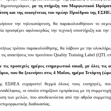
ν δημοσιογράφων,
με τη στήριξη του Μορφωτικού Ιδρύμα
τση και της οικογένειας του πρώην Προέδρου της ΕΣΗ
μήσουν την τηλεκατάρτιση, θα παρακολουθήσουν το σεμιν
οία προσφέρει αφιλοκερδώς την τεχνική υποστήριξη και την 
αρτήτως τρόπου παρακολούθησης, θα λάβουν με την ολοκλήρω
ις απαιτήσεις του προτύπου Quality Training Label (QTL ε
ν τις προσεχείς ημέρες ενημερωτικό
email
, με όλες τις 
άριο, που θα ξεκινήσει στις 4 Μαΐου, ημέρα Τετάρτη (ώρα
ης ΕΣΗΕΑ ευχαριστεί θερμά όλους τους εισηγητές, πο
υναδέλφους, οι οποίοι στηρίζουν εμπράκτως με τη συμμετοχή
ωση των μελών, που αποδεικνύεται από την αθρόα συμμετοχή
 επιμορφωτικής διαδικασίας.