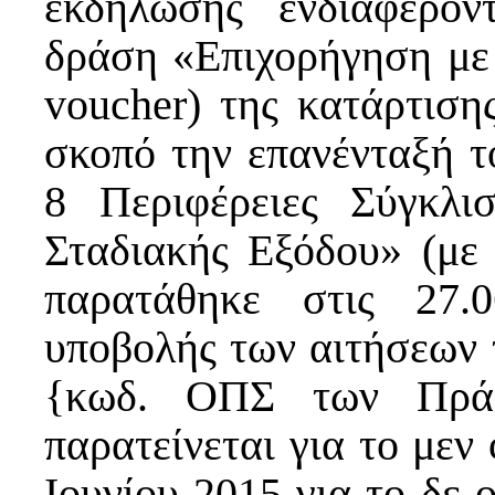
εκδήλωσης ενδιαφέρο
δράση «Επιχορήγηση με ε
voucher) της κατάρτισ
σκοπό την επανένταξή τ
8 Περιφέρειες Σύγκλι
Σταδιακής Εξόδου» (με 
παρατάθηκε στις 27.
υποβολής των αιτήσεων
{κωδ. ΟΠΣ των Πράξ
παρατείνεται για το μεν 
Ιουνίου 2015 για το δε ο