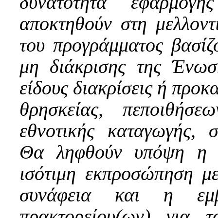
δυνατότητα εφαρμο
αποκτηθούν στη μελλοντι
του προγράμματος βασίζ
μη διάκρισης της Ένωσ
είδους διακρίσεις ή προκ
θρησκείας, πεποιθήσε
εθνοτικής καταγωγής, σ
Θα ληφθούν υπόψη η 
ισότιμη εκπροσώπηση μ
συνάφεια και η εμβέ
πρακτορείου(ων) για τ