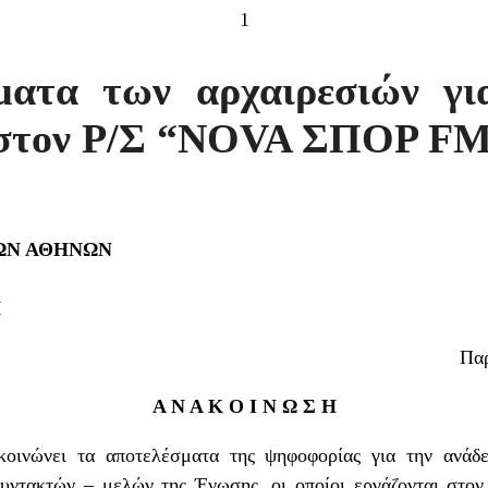
1
ματα των αρχαιρεσιών γι
στον Ρ/Σ “NOVA ΣΠΟΡ F
ΩΝ ΑΘΗΝΩΝ
Η
Παρ
Α Ν Α Κ Ο Ι Ν Ω Σ Η
κοινώνει τα αποτελέσματα της ψηφοφορίας για την ανάδ
ντακτών – μελών της Ένωσης, οι οποίοι εργάζονται στο