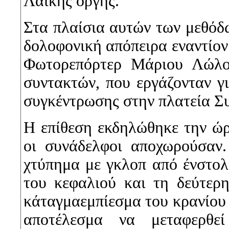
Λαϊκής οργής.
Στα πλαίσια αυτών των μεθόδω
δολοφονική απόπειρα εναντίο
Φωτορεπόρτερ Μάριου Λώλο
συντακτών, που εργάζονταν γ
συγκέντρωσης στην πλατεία Σ
Η επίθεση εκδηλώθηκε την ώρα
οι συνάδελφοι αποχωρούσαν
χτύπημα με γκλοπ από ένστολ
του κεφαλιού και τη δεύτερ
κάταγμαεμπίεσμα του κρανίο
αποτέλεσμα να μεταφερθε