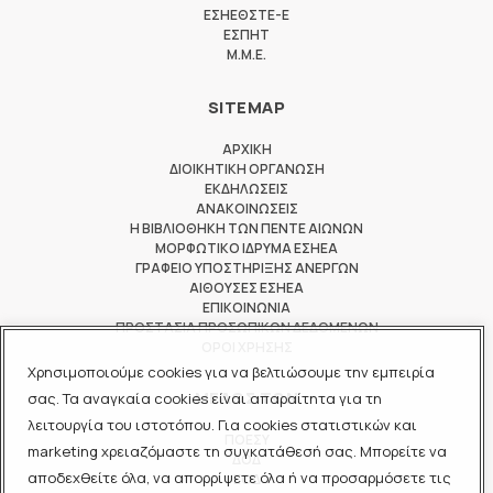
ΕΣΗΕΘΣΤΕ-Ε
ΕΣΠΗΤ
M.M.E.
SITEMAP
ΑΡΧΙΚΗ
ΔΙΟΙΚΗΤΙΚΗ ΟΡΓΑΝΩΣΗ
ΕΚΔΗΛΩΣΕΙΣ
ΑΝΑΚΟΙΝΩΣΕΙΣ
Η ΒΙΒΛΙΟΘΗΚΗ ΤΩΝ ΠΕΝΤΕ ΑΙΩΝΩΝ
ΜΟΡΦΩΤΙΚΟ ΙΔΡΥΜΑ ΕΣΗΕΑ
ΓΡΑΦΕΙΟ ΥΠΟΣΤΗΡΙΞΗΣ ΑΝΕΡΓΩΝ
ΑΙΘΟΥΣΕΣ ΕΣΗΕΑ
ΕΠΙΚΟΙΝΩΝΙΑ
ΠΡΟΣΤΑΣΙΑ ΠΡΟΣΩΠΙΚΩΝ ΔΕΔΟΜΕΝΩΝ
ΟΡΟΙ ΧΡΗΣΗΣ
Χρησιμοποιούμε cookies για να βελτιώσουμε την εμπειρία
ΜΕΛΟΣ ΤΩΝ
σας. Τα αναγκαία cookies είναι απαραίτητα για τη
λειτουργία του ιστοτόπου. Για cookies στατιστικών και
ΠΟΕΣΥ
marketing χρειαζόμαστε τη συγκατάθεσή σας. Μπορείτε να
ΔΟΔ
αποδεχθείτε όλα, να απορρίψετε όλα ή να προσαρμόσετε τις
ΕΟΔ