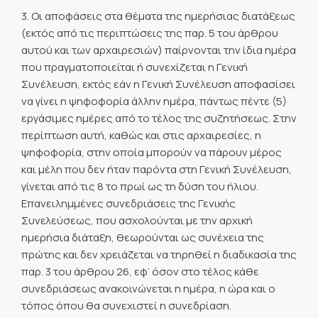
3. Οι αποφάσεις στα θέματα της ημερήσιας διατάξεως
(εκτός από τις περιπτώσεις της παρ. 5 του άρθρου
αυτού και των αρχαιρεσιών) παίρνονται την ίδια ημέρα
που πραγματοποιείται ή συνεχίζεται η Γενική
Συνέλευση, εκτός εάν η Γενική Συνέλευση αποφασίσει
να γίνει η ψηφοφορία άλλην ημέρα, πάντως πέντε (5)
εργάσιμες ημέρες από το τέλος της συζητήσεως. Στην
περίπτωση αυτή, καθώς και στις αρχαιρεσίες, η
ψηφοφορία, στην οποία μπορούν να πάρουν μέρος
και μέλη που δεν ήταν παρόντα στη Γενική Συνέλευση,
γίνεται από τις 8 το πρωί ως τη δύση του ήλιου.
Επανειλημμένες συνεδριάσεις της Γενικής
Συνελεύσεως, που ασχολούνται με την αρχική
ημερήσια διάταξη, θεωρούνται ως συνέχεια της
πρώτης και δεν χρειάζεται να τηρηθεί η διαδικασία της
παρ. 3 του άρθρου 26, εφ’ όσον στο τέλος κάθε
συνεδριάσεως ανακοινώνεται η ημέρα, η ώρα και ο
τόπος όπου θα συνεχιστεί η συνεδρίαση.