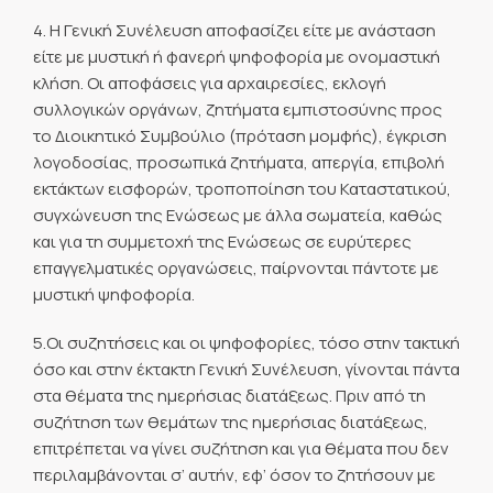
4. Η Γενική Συνέλευση αποφασίζει είτε με ανάσταση
είτε με μυστική ή φανερή ψηφοφορία με ονομαστική
κλήση. Οι αποφάσεις για αρχαιρεσίες, εκλογή
συλλογικών οργάνων, ζητήματα εμπιστοσύνης προς
το Διοικητικό Συμβούλιο (πρόταση μομφής), έγκριση
λογοδοσίας, προσωπικά ζητήματα, απεργία, επιβολή
εκτάκτων εισφορών, τροποποίηση του Καταστατικού,
συγχώνευση της Ενώσεως με άλλα σωματεία, καθώς
και για τη συμμετοχή της Ενώσεως σε ευρύτερες
επαγγελματικές οργανώσεις, παίρνονται πάντοτε με
μυστική ψηφοφορία.
5.Οι συζητήσεις και οι ψηφοφορίες, τόσο στην τακτική
όσο και στην έκτακτη Γενική Συνέλευση, γίνονται πάντα
στα θέματα της ημερήσιας διατάξεως. Πριν από τη
συζήτηση των θεμάτων της ημερήσιας διατάξεως,
επιτρέπεται να γίνει συζήτηση και για θέματα που δεν
περιλαμβάνονται σ’ αυτήν, εφ’ όσον το ζητήσουν με