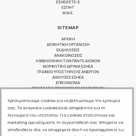
ΕΣΗΕΘΣΤΕ-Ε
ΕΣΠΗΤ
M.M.E.
SITEMAP
ΑΡΧΙΚΗ
ΔΙΟΙΚΗΤΙΚΗ ΟΡΓΑΝΩΣΗ
ΕΚΔΗΛΩΣΕΙΣ
ΑΝΑΚΟΙΝΩΣΕΙΣ
Η ΒΙΒΛΙΟΘΗΚΗ ΤΩΝ ΠΕΝΤΕ ΑΙΩΝΩΝ
ΜΟΡΦΩΤΙΚΟ ΙΔΡΥΜΑ ΕΣΗΕΑ
ΓΡΑΦΕΙΟ ΥΠΟΣΤΗΡΙΞΗΣ ΑΝΕΡΓΩΝ
ΑΙΘΟΥΣΕΣ ΕΣΗΕΑ
ΕΠΙΚΟΙΝΩΝΙΑ
ΠΡΟΣΤΑΣΙΑ ΠΡΟΣΩΠΙΚΩΝ ΔΕΔΟΜΕΝΩΝ
ΟΡΟΙ ΧΡΗΣΗΣ
Χρησιμοποιούμε cookies για να βελτιώσουμε την εμπειρία
ΜΕΛΟΣ ΤΩΝ
σας. Τα αναγκαία cookies είναι απαραίτητα για τη
λειτουργία του ιστοτόπου. Για cookies στατιστικών και
ΠΟΕΣΥ
marketing χρειαζόμαστε τη συγκατάθεσή σας. Μπορείτε να
ΔΟΔ
αποδεχθείτε όλα, να απορρίψετε όλα ή να προσαρμόσετε τις
ΕΟΔ