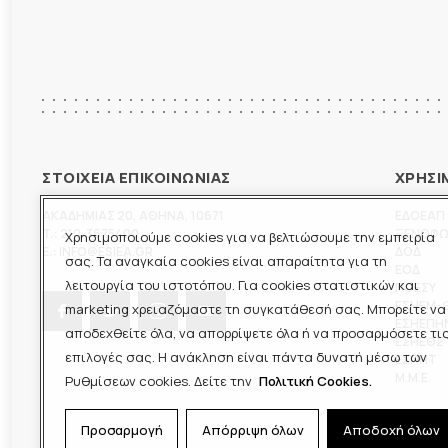
ΣΤΟΙΧΕΙΑ ΕΠΙΚΟΙΝΩΝΙΑΣ
ΧΡΗΣΙ
ΑΚΑΔΗΜΙΑΣ 20
,
ΑΘΗΝΑ
,
10671
ΕΔΟΕΑΠ
T.:
210-3675400
ΞΕΝΟΦ
Χρησιμοποιούμε cookies για να βελτιώσουμε την εμπειρία
E.:
INFO@ESIEA.GR
ΔΟΔ
σας. Τα αναγκαία cookies είναι απαραίτητα για τη
ΕΟΔ
λειτουργία του ιστοτόπου. Για cookies στατιστικών και
ΠΟΕΣΥ
ΕΣΗΕΜ-
marketing χρειαζόμαστε τη συγκατάθεσή σας. Μπορείτε να
ΕΣΗΕΠΗ
αποδεχθείτε όλα, να απορρίψετε όλα ή να προσαρμόσετε τι
ΕΣΗΕΘΣ
επιλογές σας. Η ανάκληση είναι πάντα δυνατή μέσω των
ΕΣΠΗΤ
M.M.E.
Ρυθμίσεων cookies. Δείτε την
Πολιτική Cookies.
Προσαρμογή
Απόρριψη όλων
Αποδοχή όλων