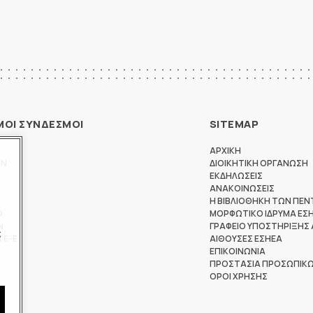
ΜΟΙ ΣΥΝΔΕΣΜΟΙ
SITEMAP
ΑΡΧΙΚΗ
ΩΝ
ΔΙΟΙΚΗΤΙΚΗ ΟΡΓΑΝΩΣΗ
ΕΚΔΗΛΩΣΕΙΣ
ΑΝΑΚΟΙΝΩΣΕΙΣ
Η ΒΙΒΛΙΟΘΗΚΗ ΤΩΝ ΠΕΝ
Θ
ΜΟΡΦΩΤΙΚΟ ΙΔΡΥΜΑ ΕΣ
Ν
ΓΡΑΦΕΙΟ ΥΠΟΣΤΗΡΙΞΗΣ
ς
ΤΕ-Ε
ΑΙΘΟΥΣΕΣ ΕΣΗΕΑ
ΕΠΙΚΟΙΝΩΝΙΑ
ΠΡΟΣΤΑΣΙΑ ΠΡΟΣΩΠΙΚ
ΟΡΟΙ ΧΡΗΣΗΣ