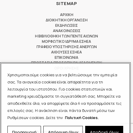
SITEMAP
ΑΡΧΙΚΗ
ΔΙΟΙΚΗΤΙΚΗ ΟΡΓΑΝΩΣΗ
ΕΚΔΗΛΩΣΕΙΣ
ΑΝΑΚΟΙΝΩΣΕΙΣ
Η ΒΙΒΛΙΟΘΗΚΗ ΤΩΝ ΠΕΝΤΕ ΑΙΩΝΩΝ
ΜΟΡΦΩΤΙΚΟ ΙΔΡΥΜΑ ΕΣΗΕΑ
ΓΡΑΦΕΙΟ ΥΠΟΣΤΗΡΙΞΗΣ ΑΝΕΡΓΩΝ
ΑΙΘΟΥΣΕΣ ΕΣΗΕΑ
ΕΠΙΚΟΙΝΩΝΙΑ
ΠΡΟΣΤΑΣΙΑ ΠΡΟΣΩΠΙΚΩΝ ΔΕΔΟΜΕΝΩΝ
ΟΡΟΙ ΧΡΗΣΗΣ
Χρησιμοποιούμε cookies για να βελτιώσουμε την εμπειρία
ΜΕΛΟΣ ΤΩΝ
σας. Τα αναγκαία cookies είναι απαραίτητα για τη
λειτουργία του ιστοτόπου. Για cookies στατιστικών και
ΠΟΕΣΥ
marketing χρειαζόμαστε τη συγκατάθεσή σας. Μπορείτε να
ΔΟΔ
αποδεχθείτε όλα, να απορρίψετε όλα ή να προσαρμόσετε τις
ΕΟΔ
επιλογές σας. Η ανάκληση είναι πάντα δυνατή μέσω των
Ρυθμίσεων cookies. Δείτε την
Πολιτική Cookies.
Προσαρμογή
Απόρριψη όλων
Αποδοχή όλων
© 2021 ΕΣΗΕΑ - ALL RIGHTS RESERVED