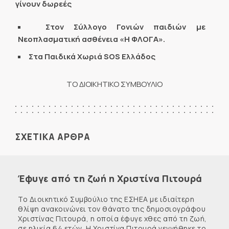
γίνουν δωρεές
Στον Σύλλογο Γονιών παιδιών με
Νεοπλασματική ασθένεια «
Η ΦΛΟΓΑ».
Στα Παιδικά Χωριά
SOS
E
λλάδος
ΤΟ ΔΙΟΙΚΗΤΙΚΟ ΣΥΜΒΟΥΛΙΟ
ΣΧΕΤΙΚΑ ΑΡΘΡΑ
Έφυγε από τη ζωή η Χριστίνα Πιτουρά
Το Διοικητικό Συμβούλιο της ΕΣΗΕΑ με ιδιαίτερη
θλίψη ανακοινώνει τον θάνατο της δημοσιογράφου
Χριστίνας Πιτουρά, η οποία έφυγε χθες από τη ζωή,
σε ηλικία 64 ετών. Η Χριστίνα Πιτουρά γεννήθηκε το