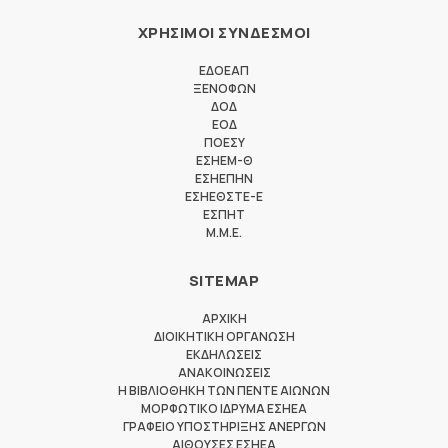
ΧΡΗΣΙΜΟΙ ΣΥΝΔΕΣΜΟΙ
ΕΔΟΕΑΠ
ΞΕΝΟΦΩΝ
ΔΟΔ
ΕΟΔ
ΠΟΕΣΥ
ΕΣΗΕΜ-Θ
ΕΣΗΕΠΗΝ
ΕΣΗΕΘΣΤΕ-Ε
ΕΣΠΗΤ
M.M.E.
SITEMAP
ΑΡΧΙΚΗ
ΔΙΟΙΚΗΤΙΚΗ ΟΡΓΑΝΩΣΗ
ΕΚΔΗΛΩΣΕΙΣ
ΑΝΑΚΟΙΝΩΣΕΙΣ
Η ΒΙΒΛΙΟΘΗΚΗ ΤΩΝ ΠΕΝΤΕ ΑΙΩΝΩΝ
ΜΟΡΦΩΤΙΚΟ ΙΔΡΥΜΑ ΕΣΗΕΑ
ΓΡΑΦΕΙΟ ΥΠΟΣΤΗΡΙΞΗΣ ΑΝΕΡΓΩΝ
ΑΙΘΟΥΣΕΣ ΕΣΗΕΑ