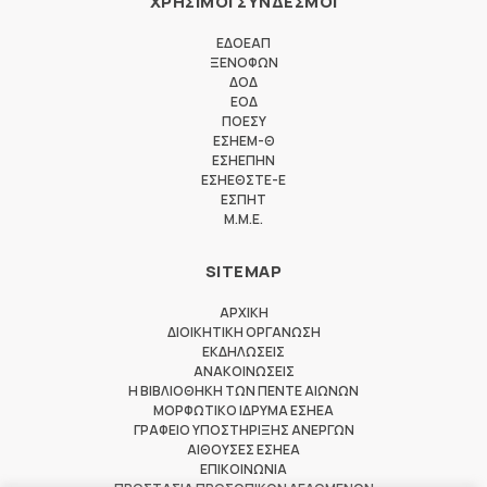
ΧΡΗΣΙΜΟΙ ΣΥΝΔΕΣΜΟΙ
ΕΔΟΕΑΠ
ΞΕΝΟΦΩΝ
ΔΟΔ
ΕΟΔ
ΠΟΕΣΥ
ΕΣΗΕΜ-Θ
ΕΣΗΕΠΗΝ
ΕΣΗΕΘΣΤΕ-Ε
ΕΣΠΗΤ
M.M.E.
SITEMAP
ΑΡΧΙΚΗ
ΔΙΟΙΚΗΤΙΚΗ ΟΡΓΑΝΩΣΗ
ΕΚΔΗΛΩΣΕΙΣ
ΑΝΑΚΟΙΝΩΣΕΙΣ
Η ΒΙΒΛΙΟΘΗΚΗ ΤΩΝ ΠΕΝΤΕ ΑΙΩΝΩΝ
ΜΟΡΦΩΤΙΚΟ ΙΔΡΥΜΑ ΕΣΗΕΑ
ΓΡΑΦΕΙΟ ΥΠΟΣΤΗΡΙΞΗΣ ΑΝΕΡΓΩΝ
ΑΙΘΟΥΣΕΣ ΕΣΗΕΑ
ΕΠΙΚΟΙΝΩΝΙΑ