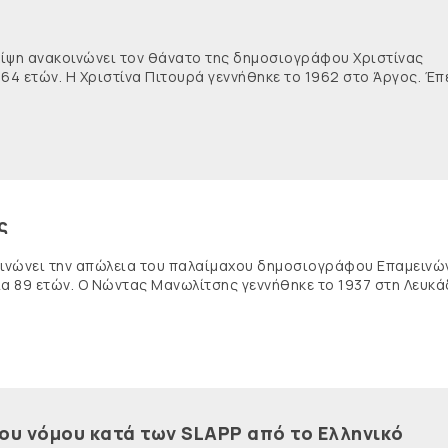
θλίψη ανακοινώνει τον θάνατο της δημοσιογράφου Χριστίνας
 64 ετών. Η Χριστίνα Πιτουρά γεννήθηκε το 1962 στο Άργος. Έπ
ς
κοινώνει την απώλεια του παλαίμαχου δημοσιογράφου Επαμειν
ία 89 ετών. Ο Νώντας Μανωλίτσης γεννήθηκε το 1937 στη Λευκά
του νόμου κατά των SLAPP από το Ελληνικό