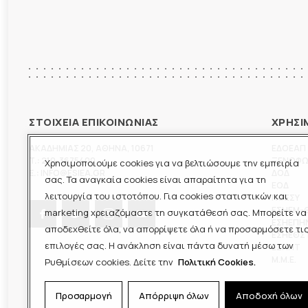
ΣΤΟΙΧΕΙΑ ΕΠΙΚΟΙΝΩΝΙΑΣ
ΧΡΗΣΙ
ΑΚΑΔΗΜΙΑΣ 20
,
ΑΘΗΝΑ
,
10671
ΕΔΟΕΑΠ
T.:
210-3675400
ΞΕΝΟΦ
Χρησιμοποιούμε cookies για να βελτιώσουμε την εμπειρία
E.:
INFO@ESIEA.GR
ΔΟΔ
σας. Τα αναγκαία cookies είναι απαραίτητα για τη
ΕΟΔ
λειτουργία του ιστοτόπου. Για cookies στατιστικών και
ΠΟΕΣΥ
ΕΣΗΕΜ-
marketing χρειαζόμαστε τη συγκατάθεσή σας. Μπορείτε να
ΕΣΗΕΠΗ
αποδεχθείτε όλα, να απορρίψετε όλα ή να προσαρμόσετε τι
ΕΣΗΕΘΣ
επιλογές σας. Η ανάκληση είναι πάντα δυνατή μέσω των
ΕΣΠΗΤ
M.M.E.
Ρυθμίσεων cookies. Δείτε την
Πολιτική Cookies.
Προσαρμογή
Απόρριψη όλων
Αποδοχή όλων