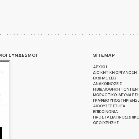
ΜΟΙ ΣΥΝΔΕΣΜΟΙ
SITEMAP
ΑΡΧΙΚΗ
ΩΝ
ΔΙΟΙΚΗΤΙΚΗ ΟΡΓΑΝΩΣΗ
ΕΚΔΗΛΩΣΕΙΣ
ΑΝΑΚΟΙΝΩΣΕΙΣ
Η ΒΙΒΛΙΟΘΗΚΗ ΤΩΝ ΠΕΝ
Θ
ΜΟΡΦΩΤΙΚΟ ΙΔΡΥΜΑ ΕΣ
Ν
ΓΡΑΦΕΙΟ ΥΠΟΣΤΗΡΙΞΗΣ
ς
ΤΕ-Ε
ΑΙΘΟΥΣΕΣ ΕΣΗΕΑ
ΕΠΙΚΟΙΝΩΝΙΑ
ΠΡΟΣΤΑΣΙΑ ΠΡΟΣΩΠΙΚ
ΟΡΟΙ ΧΡΗΣΗΣ