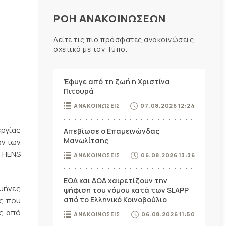
ΡΟΗ ΑΝΑΚΟΙΝΩΣΕΩΝ
Δείτε τις πιο πρόσφατες ανακοινώσεις
σχετικά με τον Τύπο.
Έφυγε από τη ζωή η Χριστίνα
Πιτουρά
ΑΝΑΚΟΙΝΩΣΕΙΣ
07.08.2026 12:24
εργίας
Απεβίωσε ο Επαμεινώνδας
Μανωλίτσης
ων των
ATHENS
ΑΝΑΚΟΙΝΩΣΕΙΣ
06.08.2026 13:36
ΕΟΔ και ΔΟΔ χαιρετίζουν την
 μήνες
ψήφιση του νόμου κατά των SLAPP
από το Ελληνικό Κοινοβούλιο
ές που
υς από
ΑΝΑΚΟΙΝΩΣΕΙΣ
06.08.2026 11:50