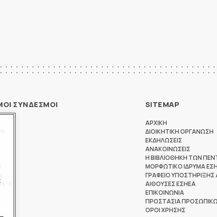
ΜΟΙ ΣΥΝΔΕΣΜΟΙ
SITEMAP
ΑΡΧΙΚΗ
ΩΝ
ΔΙΟΙΚΗΤΙΚΗ ΟΡΓΑΝΩΣΗ
ΕΚΔΗΛΩΣΕΙΣ
ΑΝΑΚΟΙΝΩΣΕΙΣ
Η ΒΙΒΛΙΟΘΗΚΗ ΤΩΝ ΠΕΝ
Θ
ΜΟΡΦΩΤΙΚΟ ΙΔΡΥΜΑ ΕΣ
Ν
ΓΡΑΦΕΙΟ ΥΠΟΣΤΗΡΙΞΗΣ
ς
ΤΕ-Ε
ΑΙΘΟΥΣΕΣ ΕΣΗΕΑ
ΕΠΙΚΟΙΝΩΝΙΑ
ΠΡΟΣΤΑΣΙΑ ΠΡΟΣΩΠΙΚ
ΟΡΟΙ ΧΡΗΣΗΣ