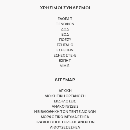
ΧΡΗΣΙΜΟΙ ΣΥΝΔΕΣΜΟΙ
ΕΔΟΕΑΠ
ΞΕΝΟΦΩΝ
ΔΟΔ
ΕΟΔ
ΠΟΕΣΥ
ΕΣΗΕΜ-Θ
ΕΣΗΕΠΗΝ
ΕΣΗΕΘΣΤΕ-Ε
ΕΣΠΗΤ
M.M.E.
SITEMAP
ΑΡΧΙΚΗ
ΔΙΟΙΚΗΤΙΚΗ ΟΡΓΑΝΩΣΗ
ΕΚΔΗΛΩΣΕΙΣ
ΑΝΑΚΟΙΝΩΣΕΙΣ
Η ΒΙΒΛΙΟΘΗΚΗ ΤΩΝ ΠΕΝΤΕ ΑΙΩΝΩΝ
ΜΟΡΦΩΤΙΚΟ ΙΔΡΥΜΑ ΕΣΗΕΑ
ΓΡΑΦΕΙΟ ΥΠΟΣΤΗΡΙΞΗΣ ΑΝΕΡΓΩΝ
ΑΙΘΟΥΣΕΣ ΕΣΗΕΑ