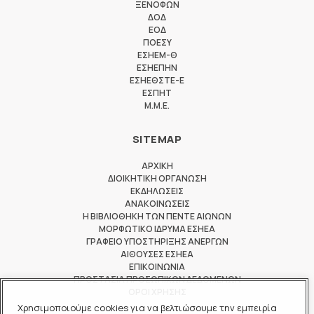
ΞΕΝΟΦΩΝ
ΔΟΔ
ΕΟΔ
ΠΟΕΣΥ
ΕΣΗΕΜ-Θ
ΕΣΗΕΠΗΝ
ΕΣΗΕΘΣΤΕ-Ε
ΕΣΠΗΤ
M.M.E.
SITEMAP
ΑΡΧΙΚΗ
ΔΙΟΙΚΗΤΙΚΗ ΟΡΓΑΝΩΣΗ
ΕΚΔΗΛΩΣΕΙΣ
ΑΝΑΚΟΙΝΩΣΕΙΣ
Η ΒΙΒΛΙΟΘΗΚΗ ΤΩΝ ΠΕΝΤΕ ΑΙΩΝΩΝ
ΜΟΡΦΩΤΙΚΟ ΙΔΡΥΜΑ ΕΣΗΕΑ
ΓΡΑΦΕΙΟ ΥΠΟΣΤΗΡΙΞΗΣ ΑΝΕΡΓΩΝ
ΑΙΘΟΥΣΕΣ ΕΣΗΕΑ
ΕΠΙΚΟΙΝΩΝΙΑ
ΠΡΟΣΤΑΣΙΑ ΠΡΟΣΩΠΙΚΩΝ ΔΕΔΟΜΕΝΩΝ
ΟΡΟΙ ΧΡΗΣΗΣ
Χρησιμοποιούμε cookies για να βελτιώσουμε την εμπειρία