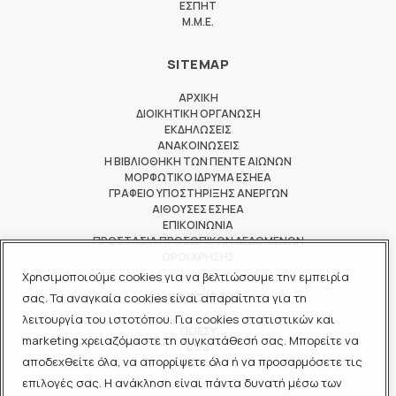
ΕΣΠΗΤ
M.M.E.
SITEMAP
ΑΡΧΙΚΗ
ΔΙΟΙΚΗΤΙΚΗ ΟΡΓΑΝΩΣΗ
ΕΚΔΗΛΩΣΕΙΣ
ΑΝΑΚΟΙΝΩΣΕΙΣ
Η ΒΙΒΛΙΟΘΗΚΗ ΤΩΝ ΠΕΝΤΕ ΑΙΩΝΩΝ
ΜΟΡΦΩΤΙΚΟ ΙΔΡΥΜΑ ΕΣΗΕΑ
ΓΡΑΦΕΙΟ ΥΠΟΣΤΗΡΙΞΗΣ ΑΝΕΡΓΩΝ
ΑΙΘΟΥΣΕΣ ΕΣΗΕΑ
ΕΠΙΚΟΙΝΩΝΙΑ
ΠΡΟΣΤΑΣΙΑ ΠΡΟΣΩΠΙΚΩΝ ΔΕΔΟΜΕΝΩΝ
ΟΡΟΙ ΧΡΗΣΗΣ
Χρησιμοποιούμε cookies για να βελτιώσουμε την εμπειρία
ΜΕΛΟΣ ΤΩΝ
σας. Τα αναγκαία cookies είναι απαραίτητα για τη
λειτουργία του ιστοτόπου. Για cookies στατιστικών και
ΠΟΕΣΥ
marketing χρειαζόμαστε τη συγκατάθεσή σας. Μπορείτε να
ΔΟΔ
αποδεχθείτε όλα, να απορρίψετε όλα ή να προσαρμόσετε τις
ΕΟΔ
επιλογές σας. Η ανάκληση είναι πάντα δυνατή μέσω των