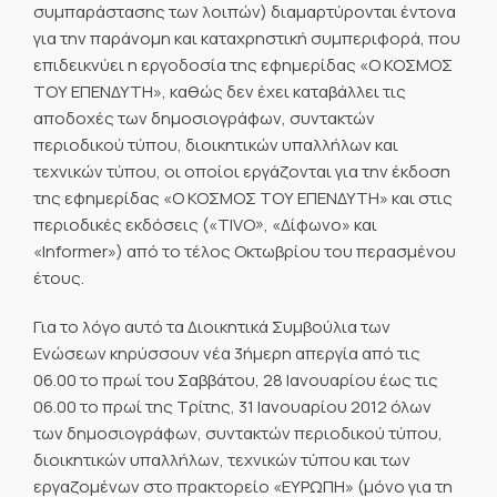
συμπαράστασης των λοιπών) διαμαρτύρονται έντονα
για την παράνομη και καταχρηστική συμπεριφορά, που
επιδεικνύει η εργοδοσία της εφημερίδας «Ο ΚΟΣΜΟΣ
ΤΟΥ ΕΠΕΝΔΥΤΗ», καθώς δεν έχει καταβάλλει τις
αποδοχές των δημοσιογράφων, συντακτών
περιοδικού τύπου, διοικητικών υπαλλήλων και
τεχνικών τύπου, οι οποίοι εργάζονται για την έκδοση
της εφημερίδας «Ο ΚΟΣΜΟΣ ΤΟΥ ΕΠΕΝΔΥΤΗ» και στις
περιοδικές εκδόσεις («TIVO», «Δίφωνο» και
«Informer») από το τέλος Οκτωβρίου του περασμένου
έτους.
Για το λόγο αυτό τα Διοικητικά Συμβούλια των
Ενώσεων κηρύσσουν νέα 3ήμερη απεργία από τις
06.00 το πρωί του Σαββάτου, 28 Ιανουαρίου έως τις
06.00 το πρωί της Τρίτης, 31 Ιανουαρίου 2012 όλων
των δημοσιογράφων, συντακτών περιοδικού τύπου,
διοικητικών υπαλλήλων, τεχνικών τύπου και των
εργαζομένων στο πρακτορείο «ΕΥΡΩΠΗ» (μόνο για τη