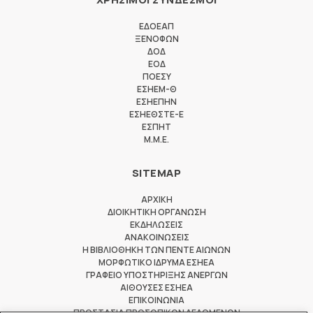
ΕΔΟΕΑΠ
ΞΕΝΟΦΩΝ
ΔΟΔ
ΕΟΔ
ΠΟΕΣΥ
ΕΣΗΕΜ-Θ
ΕΣΗΕΠΗΝ
ΕΣΗΕΘΣΤΕ-Ε
ΕΣΠΗΤ
M.M.E.
SITEMAP
ΑΡΧΙΚΗ
ΔΙΟΙΚΗΤΙΚΗ ΟΡΓΑΝΩΣΗ
ΕΚΔΗΛΩΣΕΙΣ
ΑΝΑΚΟΙΝΩΣΕΙΣ
Η ΒΙΒΛΙΟΘΗΚΗ ΤΩΝ ΠΕΝΤΕ ΑΙΩΝΩΝ
ΜΟΡΦΩΤΙΚΟ ΙΔΡΥΜΑ ΕΣΗΕΑ
ΓΡΑΦΕΙΟ ΥΠΟΣΤΗΡΙΞΗΣ ΑΝΕΡΓΩΝ
ΑΙΘΟΥΣΕΣ ΕΣΗΕΑ
ΕΠΙΚΟΙΝΩΝΙΑ
ΠΡΟΣΤΑΣΙΑ ΠΡΟΣΩΠΙΚΩΝ ΔΕΔΟΜΕΝΩΝ