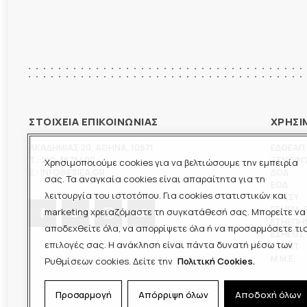
ΣΤΟΙΧΕΙΑ ΕΠΙΚΟΙΝΩΝΙΑΣ
ΧΡΗΣΙ
ΑΚΑΔΗΜΙΑΣ 20
,
ΑΘΗΝΑ
,
10671
ΕΔΟΕΑΠ
T.:
210-3675400
ΞΕΝΟΦ
Χρησιμοποιούμε cookies για να βελτιώσουμε την εμπειρία
E.:
INFO@ESIEA.GR
ΔΟΔ
σας. Τα αναγκαία cookies είναι απαραίτητα για τη
ΕΟΔ
λειτουργία του ιστοτόπου. Για cookies στατιστικών και
ΠΟΕΣΥ
ΕΣΗΕΜ-
marketing χρειαζόμαστε τη συγκατάθεσή σας. Μπορείτε να
ΕΣΗΕΠΗ
αποδεχθείτε όλα, να απορρίψετε όλα ή να προσαρμόσετε τι
ΕΣΗΕΘΣ
επιλογές σας. Η ανάκληση είναι πάντα δυνατή μέσω των
ΕΣΠΗΤ
M.M.E.
Ρυθμίσεων cookies. Δείτε την
Πολιτική Cookies.
Προσαρμογή
Απόρριψη όλων
Αποδοχή όλων