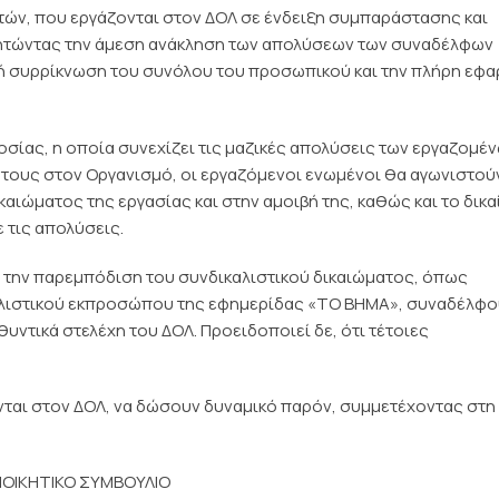
ακτών, που εργάζονται στον ΔΟΛ σε ένδειξη συμπαράστασης και
ητώντας την άμεση ανάκληση των απολύσεων των συναδέλφων
ική συρρίκνωση του συνόλου του προσωπικού και την πλήρη εφ
σίας, η οποία συνεχίζει τις μαζικές απολύσεις των εργαζομέ
ους στον Οργανισμό, οι εργαζόμενοι ενωμένοι θα αγωνιστούν
αιώματος της εργασίας και στην αμοιβή της, καθώς και το δικ
 τις απολύσεις.
ια την παρεμπόδιση του συνδικαλιστικού δικαιώματος, όπως
αλιστικού εκπροσώπου της εφημερίδας «ΤΟ ΒΗΜΑ», συναδέλφο
ντικά στελέχη του ΔΟΛ. Προειδοποιεί δε, ότι τέτοιες
νται στον ΔΟΛ, να δώσουν δυναμικό παρόν, συμμετέχοντας στη
ΙΟΙΚΗΤΙΚΟ ΣΥΜΒΟΥΛΙΟ