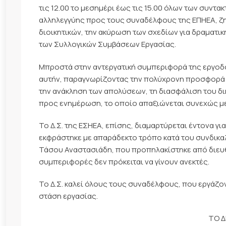
τις 12.00 το μεσημέρι έως τις 15.00 όλων των συντ
αλληλεγγύης προς τους συναδέλφους της ΕΠΗΕΑ, ζ
διοικητικών, την ακύρωση των σχεδίων για δραματ
των Συλλογικών Συμβάσεων Εργασίας.
Μπροστά στην αντεργατική συμπεριφορά της εργοδο
αυτήν, παραγνωρίζοντας την πολύχρονη προσφορά τ
την ανάκληση των απολύσεων, τη διασφάλιση του δικ
προς ενημέρωση, το οποίο απαξιώνεται συνεχώς με
Το Δ.Σ. της ΕΣΗΕΑ, επίσης, διαμαρτύρεται έντονα γ
εκφράστηκε με απαράδεκτο τρόπο κατά του συνδικ
Τάσου Αναστασιάδη, που προπηλακίστηκε από διευθυ
συμπεριφορές δεν πρόκειται να γίνουν ανεκτές.
Το Δ.Σ. καλεί όλους τους συναδέλφους, που εργάζο
στάση εργασίας.
ΤΟ Δ