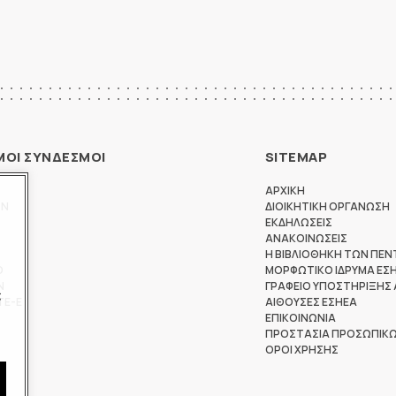
ΜΟΙ ΣΥΝΔΕΣΜΟΙ
SITEMAP
ΑΡΧΙΚΗ
ΩΝ
ΔΙΟΙΚΗΤΙΚΗ ΟΡΓΑΝΩΣΗ
ΕΚΔΗΛΩΣΕΙΣ
ΑΝΑΚΟΙΝΩΣΕΙΣ
Η ΒΙΒΛΙΟΘΗΚΗ ΤΩΝ ΠΕΝ
Θ
ΜΟΡΦΩΤΙΚΟ ΙΔΡΥΜΑ ΕΣ
Ν
ΓΡΑΦΕΙΟ ΥΠΟΣΤΗΡΙΞΗΣ
ς
ΤΕ-Ε
ΑΙΘΟΥΣΕΣ ΕΣΗΕΑ
ΕΠΙΚΟΙΝΩΝΙΑ
ΠΡΟΣΤΑΣΙΑ ΠΡΟΣΩΠΙΚ
ΟΡΟΙ ΧΡΗΣΗΣ