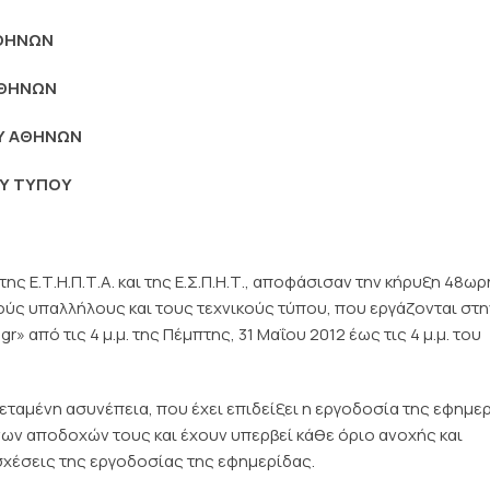
ΑΘΗΝΩΝ
ΑΘΗΝΩΝ
ΟΥ ΑΘΗΝΩΝ
ΟΥ ΤΥΠΟΥ
., της Ε.Τ.Η.Π.Τ.Α. και της Ε.Σ.Π.Η.Τ., αποφάσισαν την κήρυξη 48ω
ούς υπαλλήλους και τους τεχνικούς τύπου, που εργάζονται στη
r» από τις 4 μ.μ. της Πέμπτης, 31 Μαΐου 2012 έως τις 4 μ.μ. του
εταμένη ασυνέπεια, που έχει επιδείξει η εργοδοσία της εφημε
ων αποδοχών τους και έχουν υπερβεί κάθε όριο ανοχής και
χέσεις της εργοδοσίας της εφημερίδας.