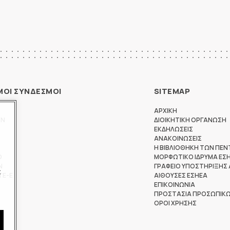
ΜΟΙ ΣΥΝΔΕΣΜΟΙ
SITEMAP
ΑΡΧΙΚΗ
ΩΝ
ΔΙΟΙΚΗΤΙΚΗ ΟΡΓΑΝΩΣΗ
ΕΚΔΗΛΩΣΕΙΣ
ΑΝΑΚΟΙΝΩΣΕΙΣ
Η ΒΙΒΛΙΟΘΗΚΗ ΤΩΝ ΠΕΝ
Θ
ΜΟΡΦΩΤΙΚΟ ΙΔΡΥΜΑ ΕΣ
Ν
ΓΡΑΦΕΙΟ ΥΠΟΣΤΗΡΙΞΗΣ
ς
ΤΕ-Ε
ΑΙΘΟΥΣΕΣ ΕΣΗΕΑ
ΕΠΙΚΟΙΝΩΝΙΑ
ΠΡΟΣΤΑΣΙΑ ΠΡΟΣΩΠΙΚ
ΟΡΟΙ ΧΡΗΣΗΣ