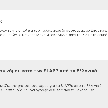
ς
κοινώνει την απώλεια του παλαίμαχου δημοσιογράφου Επαμειν
ία 89 ετών. Ο Νώντας Μανωλίτσης γεννήθηκε το 1937 στη Λευκά
του νόμου κατά των SLAPP από το Ελληνικό
τίζει την ψήφιση του νόμου για τα SLAPPs από το Ελληνικό
νής Ομοσπονδία Δημοσιογράφων εξέδωσαν την ακόλουθη