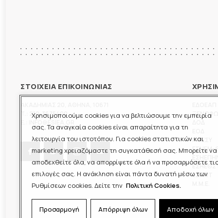
ΣΤΟΙΧΕΙΑ ΕΠΙΚΟΙΝΩΝΙΑΣ
ΧΡΗΣΙ
ΑΚΑΔΗΜΙΑΣ 20
,
ΑΘΗΝΑ
,
10671
ΕΔΟΕΑΠ
T.:
210-3675400
ΞΕΝΟΦ
Χρησιμοποιούμε cookies για να βελτιώσουμε την εμπειρία
E.:
INFO@ESIEA.GR
ΔΟΔ
σας. Τα αναγκαία cookies είναι απαραίτητα για τη
ΕΟΔ
λειτουργία του ιστοτόπου. Για cookies στατιστικών και
ΠΟΕΣΥ
ΕΣΗΕΜ-
marketing χρειαζόμαστε τη συγκατάθεσή σας. Μπορείτε να
ΕΣΗΕΠΗ
αποδεχθείτε όλα, να απορρίψετε όλα ή να προσαρμόσετε τι
ΕΣΗΕΘΣ
επιλογές σας. Η ανάκληση είναι πάντα δυνατή μέσω των
ΕΣΠΗΤ
M.M.E.
Ρυθμίσεων cookies. Δείτε την
Πολιτική Cookies.
Προσαρμογή
Απόρριψη όλων
Αποδοχή όλων