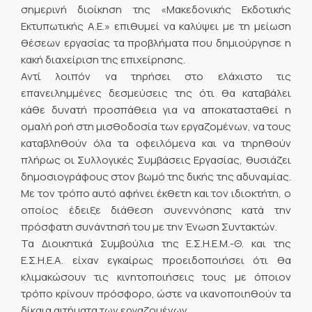
σημερινή διοίκηση της «Μακεδονικής Εκδοτικής
Εκτυπωτικής Α.Ε.» επιθυμεί να καλύψει με τη μείωση
θέσεων εργασίας τα προβλήματα που δημιούργησε η
κακή διαχείριση της επιχείρησης.
Αντί λοιπόν να τηρήσει στο ελάχιστο τις
επανειλημμένες δεσμεύσεις της ότι θα καταβάλει
κάθε δυνατή προσπάθεια για να αποκατασταθεί η
ομαλή ροή στη μισθοδοσία των εργαζομένων, να τους
καταβληθούν όλα τα οφειλόμενα και να τηρηθούν
πλήρως οι Συλλογικές Συμβάσεις Εργασίας, θυσιάζει
δημοσιογράφους στον βωμό της δικής της αδυναμίας.
Με τον τρόπο αυτό αφήνει έκθετη και τον ιδιοκτήτη, ο
οποίος έδειξε διάθεση συνεννόησης κατά την
πρόσφατη συνάντησή του με την Ένωση Συντακτών.
Τα Διοικητικά Συμβούλια της Ε.Σ.Η.Ε.Μ.-Θ. και της
Ε.Σ.Η.Ε.Α. είχαν εγκαίρως προειδοποιήσει ότι θα
κλιμακώσουν τις κινητοποιήσεις τους με όποιον
τρόπο κρίνουν πρόσφορο, ώστε να ικανοποιηθούν τα
δίκαια αιτήματα των εργαζομένων.