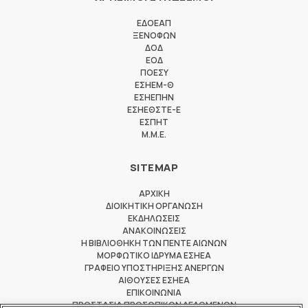
ΕΔΟΕΑΠ
ΞΕΝΟΦΩΝ
ΔΟΔ
ΕΟΔ
ΠΟΕΣΥ
ΕΣΗΕΜ-Θ
ΕΣΗΕΠΗΝ
ΕΣΗΕΘΣΤΕ-Ε
ΕΣΠΗΤ
M.M.E.
SITEMAP
ΑΡΧΙΚΗ
ΔΙΟΙΚΗΤΙΚΗ ΟΡΓΑΝΩΣΗ
ΕΚΔΗΛΩΣΕΙΣ
ΑΝΑΚΟΙΝΩΣΕΙΣ
Η ΒΙΒΛΙΟΘΗΚΗ ΤΩΝ ΠΕΝΤΕ ΑΙΩΝΩΝ
ΜΟΡΦΩΤΙΚΟ ΙΔΡΥΜΑ ΕΣΗΕΑ
ΓΡΑΦΕΙΟ ΥΠΟΣΤΗΡΙΞΗΣ ΑΝΕΡΓΩΝ
ΑΙΘΟΥΣΕΣ ΕΣΗΕΑ
ΕΠΙΚΟΙΝΩΝΙΑ
ΠΡΟΣΤΑΣΙΑ ΠΡΟΣΩΠΙΚΩΝ ΔΕΔΟΜΕΝΩΝ