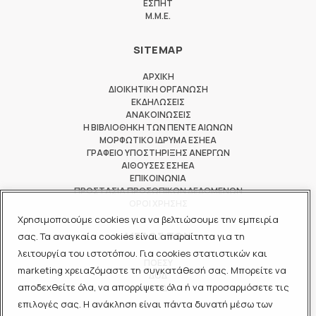
ΕΣΠΗΤ
M.M.E.
SITEMAP
ΑΡΧΙΚΗ
ΔΙΟΙΚΗΤΙΚΗ ΟΡΓΑΝΩΣΗ
ΕΚΔΗΛΩΣΕΙΣ
ΑΝΑΚΟΙΝΩΣΕΙΣ
Η ΒΙΒΛΙΟΘΗΚΗ ΤΩΝ ΠΕΝΤΕ ΑΙΩΝΩΝ
ΜΟΡΦΩΤΙΚΟ ΙΔΡΥΜΑ ΕΣΗΕΑ
ΓΡΑΦΕΙΟ ΥΠΟΣΤΗΡΙΞΗΣ ΑΝΕΡΓΩΝ
ΑΙΘΟΥΣΕΣ ΕΣΗΕΑ
ΕΠΙΚΟΙΝΩΝΙΑ
ΠΡΟΣΤΑΣΙΑ ΠΡΟΣΩΠΙΚΩΝ ΔΕΔΟΜΕΝΩΝ
ΟΡΟΙ ΧΡΗΣΗΣ
Χρησιμοποιούμε cookies για να βελτιώσουμε την εμπειρία
ΜΕΛΟΣ ΤΩΝ
σας. Τα αναγκαία cookies είναι απαραίτητα για τη
λειτουργία του ιστοτόπου. Για cookies στατιστικών και
ΠΟΕΣΥ
marketing χρειαζόμαστε τη συγκατάθεσή σας. Μπορείτε να
ΔΟΔ
αποδεχθείτε όλα, να απορρίψετε όλα ή να προσαρμόσετε τις
ΕΟΔ
επιλογές σας. Η ανάκληση είναι πάντα δυνατή μέσω των