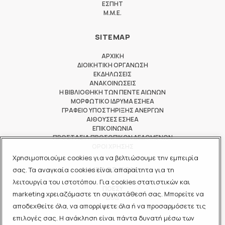
ΕΣΠΗΤ
M.M.E.
SITEMAP
ΑΡΧΙΚΗ
ΔΙΟΙΚΗΤΙΚΗ ΟΡΓΑΝΩΣΗ
ΕΚΔΗΛΩΣΕΙΣ
ΑΝΑΚΟΙΝΩΣΕΙΣ
Η ΒΙΒΛΙΟΘΗΚΗ ΤΩΝ ΠΕΝΤΕ ΑΙΩΝΩΝ
ΜΟΡΦΩΤΙΚΟ ΙΔΡΥΜΑ ΕΣΗΕΑ
ΓΡΑΦΕΙΟ ΥΠΟΣΤΗΡΙΞΗΣ ΑΝΕΡΓΩΝ
ΑΙΘΟΥΣΕΣ ΕΣΗΕΑ
ΕΠΙΚΟΙΝΩΝΙΑ
ΠΡΟΣΤΑΣΙΑ ΠΡΟΣΩΠΙΚΩΝ ΔΕΔΟΜΕΝΩΝ
ΟΡΟΙ ΧΡΗΣΗΣ
Χρησιμοποιούμε cookies για να βελτιώσουμε την εμπειρία
ΜΕΛΟΣ ΤΩΝ
σας. Τα αναγκαία cookies είναι απαραίτητα για τη
λειτουργία του ιστοτόπου. Για cookies στατιστικών και
ΠΟΕΣΥ
marketing χρειαζόμαστε τη συγκατάθεσή σας. Μπορείτε να
ΔΟΔ
αποδεχθείτε όλα, να απορρίψετε όλα ή να προσαρμόσετε τις
ΕΟΔ
επιλογές σας. Η ανάκληση είναι πάντα δυνατή μέσω των