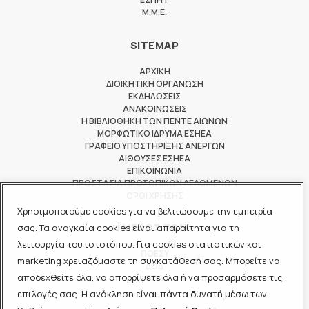
M.M.E.
SITEMAP
ΑΡΧΙΚΗ
ΔΙΟΙΚΗΤΙΚΗ ΟΡΓΑΝΩΣΗ
ΕΚΔΗΛΩΣΕΙΣ
ΑΝΑΚΟΙΝΩΣΕΙΣ
Η ΒΙΒΛΙΟΘΗΚΗ ΤΩΝ ΠΕΝΤΕ ΑΙΩΝΩΝ
ΜΟΡΦΩΤΙΚΟ ΙΔΡΥΜΑ ΕΣΗΕΑ
ΓΡΑΦΕΙΟ ΥΠΟΣΤΗΡΙΞΗΣ ΑΝΕΡΓΩΝ
ΑΙΘΟΥΣΕΣ ΕΣΗΕΑ
ΕΠΙΚΟΙΝΩΝΙΑ
ΠΡΟΣΤΑΣΙΑ ΠΡΟΣΩΠΙΚΩΝ ΔΕΔΟΜΕΝΩΝ
ΟΡΟΙ ΧΡΗΣΗΣ
Χρησιμοποιούμε cookies για να βελτιώσουμε την εμπειρία
ΜΕΛΟΣ ΤΩΝ
σας. Τα αναγκαία cookies είναι απαραίτητα για τη
λειτουργία του ιστοτόπου. Για cookies στατιστικών και
ΠΟΕΣΥ
marketing χρειαζόμαστε τη συγκατάθεσή σας. Μπορείτε να
ΔΟΔ
αποδεχθείτε όλα, να απορρίψετε όλα ή να προσαρμόσετε τις
ΕΟΔ
επιλογές σας. Η ανάκληση είναι πάντα δυνατή μέσω των