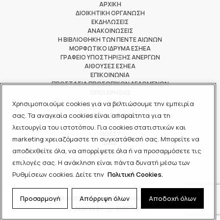
ΑΡΧΙΚΗ
ΔΙΟΙΚΗΤΙΚΗ ΟΡΓΑΝΩΣΗ
ΕΚΔΗΛΩΣΕΙΣ
ΑΝΑΚΟΙΝΩΣΕΙΣ
Η ΒΙΒΛΙΟΘΗΚΗ ΤΩΝ ΠΕΝΤΕ ΑΙΩΝΩΝ
ΜΟΡΦΩΤΙΚΟ ΙΔΡΥΜΑ ΕΣΗΕΑ
ΓΡΑΦΕΙΟ ΥΠΟΣΤΗΡΙΞΗΣ ΑΝΕΡΓΩΝ
ΑΙΘΟΥΣΕΣ ΕΣΗΕΑ
ΕΠΙΚΟΙΝΩΝΙΑ
ΠΡΟΣΤΑΣΙΑ ΠΡΟΣΩΠΙΚΩΝ ΔΕΔΟΜΕΝΩΝ
ΟΡΟΙ ΧΡΗΣΗΣ
Χρησιμοποιούμε cookies για να βελτιώσουμε την εμπειρία
ΜΕΛΟΣ ΤΩΝ
σας. Τα αναγκαία cookies είναι απαραίτητα για τη
λειτουργία του ιστοτόπου. Για cookies στατιστικών και
ΠΟΕΣΥ
marketing χρειαζόμαστε τη συγκατάθεσή σας. Μπορείτε να
ΔΟΔ
αποδεχθείτε όλα, να απορρίψετε όλα ή να προσαρμόσετε τις
ΕΟΔ
επιλογές σας. Η ανάκληση είναι πάντα δυνατή μέσω των
Ρυθμίσεων cookies. Δείτε την
Πολιτική Cookies.
Προσαρμογή
Απόρριψη όλων
Αποδοχή όλων
© 2021 ΕΣΗΕΑ - ALL RIGHTS RESERVED
DESIGN BY