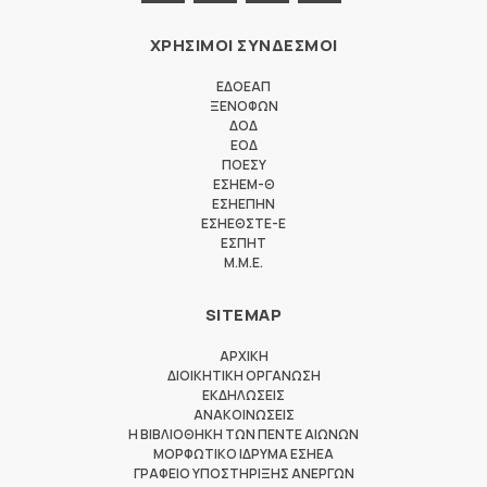
ΧΡΗΣΙΜΟΙ ΣΥΝΔΕΣΜΟΙ
ΕΔΟΕΑΠ
ΞΕΝΟΦΩΝ
ΔΟΔ
ΕΟΔ
ΠΟΕΣΥ
ΕΣΗΕΜ-Θ
ΕΣΗΕΠΗΝ
ΕΣΗΕΘΣΤΕ-Ε
ΕΣΠΗΤ
M.M.E.
SITEMAP
ΑΡΧΙΚΗ
ΔΙΟΙΚΗΤΙΚΗ ΟΡΓΑΝΩΣΗ
ΕΚΔΗΛΩΣΕΙΣ
ΑΝΑΚΟΙΝΩΣΕΙΣ
Η ΒΙΒΛΙΟΘΗΚΗ ΤΩΝ ΠΕΝΤΕ ΑΙΩΝΩΝ
ΜΟΡΦΩΤΙΚΟ ΙΔΡΥΜΑ ΕΣΗΕΑ
ΓΡΑΦΕΙΟ ΥΠΟΣΤΗΡΙΞΗΣ ΑΝΕΡΓΩΝ