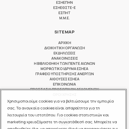
ΕΣΗΕΠΗΝ
ΕΣΗΕΘΣΤΕ-Ε
ΕΣΠΗΤ
M.M.E.
SITEMAP
ΑΡΧΙΚΗ
ΔΙΟΙΚΗΤΙΚΗ ΟΡΓΑΝΩΣΗ
ΕΚΔΗΛΩΣΕΙΣ
ΑΝΑΚΟΙΝΩΣΕΙΣ
Η ΒΙΒΛΙΟΘΗΚΗ ΤΩΝ ΠΕΝΤΕ ΑΙΩΝΩΝ
ΜΟΡΦΩΤΙΚΟ ΙΔΡΥΜΑ ΕΣΗΕΑ
ΓΡΑΦΕΙΟ ΥΠΟΣΤΗΡΙΞΗΣ ΑΝΕΡΓΩΝ
ΑΙΘΟΥΣΕΣ ΕΣΗΕΑ
ΕΠΙΚΟΙΝΩΝΙΑ
ΠΡΟΣΤΑΣΙΑ ΠΡΟΣΩΠΙΚΩΝ ΔΕΔΟΜΕΝΩΝ
ΟΡΟΙ ΧΡΗΣΗΣ
Χρησιμοποιούμε cookies για να βελτιώσουμε την εμπειρία
ΜΕΛΟΣ ΤΩΝ
σας. Τα αναγκαία cookies είναι απαραίτητα για τη
λειτουργία του ιστοτόπου. Για cookies στατιστικών και
ΠΟΕΣΥ
marketing χρειαζόμαστε τη συγκατάθεσή σας. Μπορείτε να
ΔΟΔ
αποδεχθείτε όλα, να απορρίψετε όλα ή να προσαρμόσετε τις