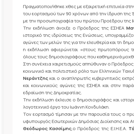
Πραγματοποιήθηκε χθες με εξαιρετική επιτυχία στ
του εορτασμού των 90 χρόνων από την ίδρυση της 
με την προσωπογραφία του πρώτου Προέδρου της
Την εκδήλωση άνοιξε ο Πρόεδρος της ΕΣΗΕΑ
Μαν
ιστορικό της ιδρύσεως της Ενώσεως, υπογραμμίζον
αγώνες των μελών της για την ελευθερία και τη δημο
η εκδήλωση αφιερώνεται «στους πρωτοπόρους τη
όλους τους δημοσιογράφους που καθημερινά μοχθού
Στη συνέχεια χαιρετισμούς απηύθυναν ο Πρόεδρος τ
κοινωνικό και πολιτιστικό ρόλο των Ελληνικών Τα
Νεράντζης
και ο αναπληρωτής κυβερνητικός εκ
και κοινωνικούς αγώνες της ΕΣΗΕΑ και στην παρ
εδραίωση της Δημοκρατίας.
Την εκδήλωση έκλεισε ο δημοσιογράφος και ιστο
λογοτεχνικό έργο του Ιωάννη Κονδυλάκη.
Τον εορτασμό τίμησαν με την παρουσία τους ο π
υφυπουργός Εσωτερικών Δημόσιας Διοίκησης και
Θεόδωρος Κασσίμης
,o Πρόεδρος της Ε.Ι.Η.Ε.Α.
Τ