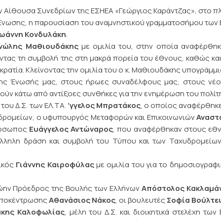
ην Αίθουσα Συνεδρίων της ΕΣΗΕΑ «Γεώργιος Καράντζας», στο π
Ένωσης, η παρουσίαση του αναμνηστικού γραμματοσήμου των 
Ιωάννη Κονδυλάκη
.
ώλης Μαθιουδάκης
με ομιλία του, στην οποία αναφέρθηκ
τας τη συμβολή της στη μακρά πορεία του έθνους, καθώς κα
κρατία. Κλείνοντας την ομιλία του ο κ. Μαθιουδάκης υπογράμμι
ς Ένωσής μας, στους ήρωες συναδέλφους μας, στους νέου
ν κάτω από αντίξοες συνθήκες για την ενημέρωση του πολίτ
ου Δ.Σ. των ΕΛ.ΤΑ.
’γγελος Μπρατάκος
, ο οποίος αναφέρθηκ
χυδρομείων, ο υφυπουργός Μεταφορών και Επικοινωνιών
Αναστ
πρόσωπος
Ευάγγελος Αντώναρος
, που αναφέρθηκαν στους εθ
άλληλη δράση και συμβολή του Τύπου και των Ταχυδρομείω
ρικός
Γιάννης Καιροφύλας
με ομιλία του για το δημοσιογραφι
ρώην Πρόεδρος της Βουλής των Ελλήνων
Απόστολος Κακλαμά
 Αποκέντρωσης
Αθανάσιος Νάκος
, οι βουλευτές
Σοφία Βούλτ
άκης Καλοφωλίας
, μέλη του Δ.Σ. και διοικητικά στελέχη των 