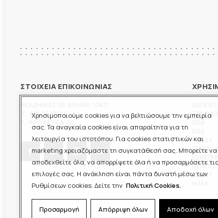
ΣΤΟΙΧΕΙΑ ΕΠΙΚΟΙΝΩΝΙΑΣ
ΧΡΗΣΙ
ΑΚΑΔΗΜΙΑΣ 20
,
ΑΘΗΝΑ
,
10671
ΕΔΟΕΑΠ
T.:
210-3675400
ΞΕΝΟΦ
Χρησιμοποιούμε cookies για να βελτιώσουμε την εμπειρία
E.:
INFO@ESIEA.GR
ΔΟΔ
σας. Τα αναγκαία cookies είναι απαραίτητα για τη
ΕΟΔ
λειτουργία του ιστοτόπου. Για cookies στατιστικών και
ΠΟΕΣΥ
ΕΣΗΕΜ-
marketing χρειαζόμαστε τη συγκατάθεσή σας. Μπορείτε να
ΕΣΗΕΠΗ
αποδεχθείτε όλα, να απορρίψετε όλα ή να προσαρμόσετε τι
ΕΣΗΕΘΣ
επιλογές σας. Η ανάκληση είναι πάντα δυνατή μέσω των
ΕΣΠΗΤ
M.M.E.
Ρυθμίσεων cookies. Δείτε την
Πολιτική Cookies.
Προσαρμογή
Απόρριψη όλων
Αποδοχή όλων