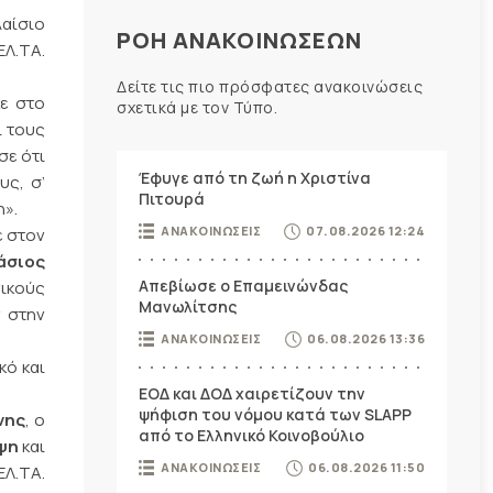
λαίσιο
ΡΟΗ ΑΝΑΚΟΙΝΩΣΕΩΝ
ΕΛ.ΤΑ.
Δείτε τις πιο πρόσφατες ανακοινώσεις
ε στο
σχετικά με τον Τύπο.
ι τους
σε ότι
Έφυγε από τη ζωή η Χριστίνα
ς, σ’
Πιτουρά
η».
ΑΝΑΚΟΙΝΩΣΕΙΣ
07.08.2026 12:24
ε στον
άσιος
Απεβίωσε ο Επαμεινώνδας
νικούς
Μανωλίτσης
ν στην
ΑΝΑΚΟΙΝΩΣΕΙΣ
06.08.2026 13:36
κό και
ΕΟΔ και ΔΟΔ χαιρετίζουν την
ψήφιση του νόμου κατά των SLAPP
νης
, ο
από το Ελληνικό Κοινοβούλιο
εψη
και
ΑΝΑΚΟΙΝΩΣΕΙΣ
06.08.2026 11:50
ΕΛ.ΤΑ.