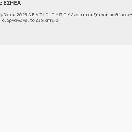
ς ΕΣΗΕΑ
 Ι Ο Τ Υ Π Ο Υ Ανοιχτή συζήτηση με θέμα «
διοργανώνει το Διοικητικό ...