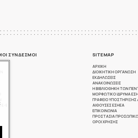
ΜΟΙ ΣΥΝΔΕΣΜΟΙ
SITEMAP
ΑΡΧΙΚΗ
ΩΝ
ΔΙΟΙΚΗΤΙΚΗ ΟΡΓΑΝΩΣΗ
ΕΚΔΗΛΩΣΕΙΣ
ΑΝΑΚΟΙΝΩΣΕΙΣ
Η ΒΙΒΛΙΟΘΗΚΗ ΤΩΝ ΠΕΝ
Θ
ΜΟΡΦΩΤΙΚΟ ΙΔΡΥΜΑ ΕΣ
Ν
ΓΡΑΦΕΙΟ ΥΠΟΣΤΗΡΙΞΗΣ
ς
ΤΕ-Ε
ΑΙΘΟΥΣΕΣ ΕΣΗΕΑ
ΕΠΙΚΟΙΝΩΝΙΑ
ΠΡΟΣΤΑΣΙΑ ΠΡΟΣΩΠΙΚ
ΟΡΟΙ ΧΡΗΣΗΣ