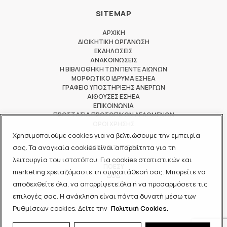
SITEMAP
ΑΡΧΙΚΗ
ΔΙΟΙΚΗΤΙΚΗ ΟΡΓΑΝΩΣΗ
ΕΚΔΗΛΩΣΕΙΣ
ΑΝΑΚΟΙΝΩΣΕΙΣ
Η ΒΙΒΛΙΟΘΗΚΗ ΤΩΝ ΠΕΝΤΕ ΑΙΩΝΩΝ
ΜΟΡΦΩΤΙΚΟ ΙΔΡΥΜΑ ΕΣΗΕΑ
ΓΡΑΦΕΙΟ ΥΠΟΣΤΗΡΙΞΗΣ ΑΝΕΡΓΩΝ
ΑΙΘΟΥΣΕΣ ΕΣΗΕΑ
ΕΠΙΚΟΙΝΩΝΙΑ
ΠΡΟΣΤΑΣΙΑ ΠΡΟΣΩΠΙΚΩΝ ΔΕΔΟΜΕΝΩΝ
ΟΡΟΙ ΧΡΗΣΗΣ
Χρησιμοποιούμε cookies για να βελτιώσουμε την εμπειρία
ΜΕΛΟΣ ΤΩΝ
σας. Τα αναγκαία cookies είναι απαραίτητα για τη
λειτουργία του ιστοτόπου. Για cookies στατιστικών και
ΠΟΕΣΥ
marketing χρειαζόμαστε τη συγκατάθεσή σας. Μπορείτε να
ΔΟΔ
αποδεχθείτε όλα, να απορρίψετε όλα ή να προσαρμόσετε τις
ΕΟΔ
επιλογές σας. Η ανάκληση είναι πάντα δυνατή μέσω των
Ρυθμίσεων cookies. Δείτε την
Πολιτική Cookies.