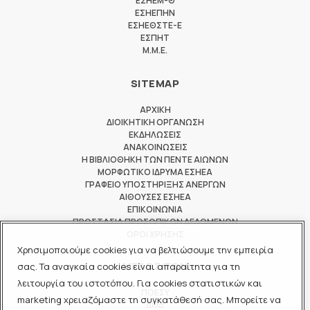
ΕΣΗΕΜ-Θ
ΕΣΗΕΠΗΝ
ΕΣΗΕΘΣΤΕ-Ε
ΕΣΠΗΤ
M.M.E.
SITEMAP
ΑΡΧΙΚΗ
ΔΙΟΙΚΗΤΙΚΗ ΟΡΓΑΝΩΣΗ
ΕΚΔΗΛΩΣΕΙΣ
ΑΝΑΚΟΙΝΩΣΕΙΣ
Η ΒΙΒΛΙΟΘΗΚΗ ΤΩΝ ΠΕΝΤΕ ΑΙΩΝΩΝ
ΜΟΡΦΩΤΙΚΟ ΙΔΡΥΜΑ ΕΣΗΕΑ
ΓΡΑΦΕΙΟ ΥΠΟΣΤΗΡΙΞΗΣ ΑΝΕΡΓΩΝ
ΑΙΘΟΥΣΕΣ ΕΣΗΕΑ
ΕΠΙΚΟΙΝΩΝΙΑ
ΠΡΟΣΤΑΣΙΑ ΠΡΟΣΩΠΙΚΩΝ ΔΕΔΟΜΕΝΩΝ
ΟΡΟΙ ΧΡΗΣΗΣ
Χρησιμοποιούμε cookies για να βελτιώσουμε την εμπειρία
ΜΕΛΟΣ ΤΩΝ
σας. Τα αναγκαία cookies είναι απαραίτητα για τη
λειτουργία του ιστοτόπου. Για cookies στατιστικών και
ΠΟΕΣΥ
marketing χρειαζόμαστε τη συγκατάθεσή σας. Μπορείτε να
ΔΟΔ