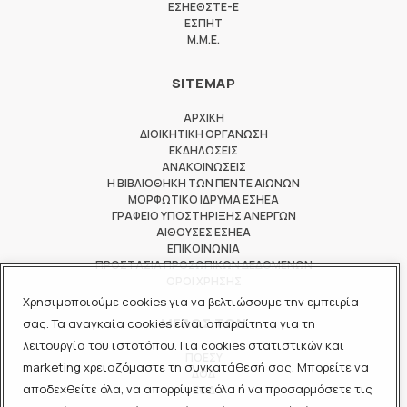
ΕΣΗΕΘΣΤΕ-Ε
ΕΣΠΗΤ
M.M.E.
SITEMAP
ΑΡΧΙΚΗ
ΔΙΟΙΚΗΤΙΚΗ ΟΡΓΑΝΩΣΗ
ΕΚΔΗΛΩΣΕΙΣ
ΑΝΑΚΟΙΝΩΣΕΙΣ
Η ΒΙΒΛΙΟΘΗΚΗ ΤΩΝ ΠΕΝΤΕ ΑΙΩΝΩΝ
ΜΟΡΦΩΤΙΚΟ ΙΔΡΥΜΑ ΕΣΗΕΑ
ΓΡΑΦΕΙΟ ΥΠΟΣΤΗΡΙΞΗΣ ΑΝΕΡΓΩΝ
ΑΙΘΟΥΣΕΣ ΕΣΗΕΑ
ΕΠΙΚΟΙΝΩΝΙΑ
ΠΡΟΣΤΑΣΙΑ ΠΡΟΣΩΠΙΚΩΝ ΔΕΔΟΜΕΝΩΝ
ΟΡΟΙ ΧΡΗΣΗΣ
Χρησιμοποιούμε cookies για να βελτιώσουμε την εμπειρία
ΜΕΛΟΣ ΤΩΝ
σας. Τα αναγκαία cookies είναι απαραίτητα για τη
λειτουργία του ιστοτόπου. Για cookies στατιστικών και
ΠΟΕΣΥ
marketing χρειαζόμαστε τη συγκατάθεσή σας. Μπορείτε να
ΔΟΔ
αποδεχθείτε όλα, να απορρίψετε όλα ή να προσαρμόσετε τις
ΕΟΔ