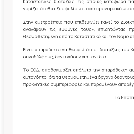
Καταστατικές διατάξεις, τις οποίες κατάφωρα π
νομίζει ότι θα εξασφαλίσει ειδική προνομιακή μετα
Στην αμετροέπεια που επιδεικνύει καλεί το Διοικ
αναλάβουν τις ευθύνες τους», επιζητώντας π
θεσμοθετημένη από το Καταστατικό και τον Νόμο α
Είναι απαράδεκτο να θεωρεί ότι οι διατάξεις του 
συναδέλφους, δεν ισχύουν για τον ίδιο.
Το ΕΟΔ, αποδοκιμάζει απόλυτα την απαράδεκτη αυ
αυτονόητο, ότι τα θεσμοθετημένα όργανα δεοντολο
προκλητικές συμπεριφορές και παραμένουν απαρέγκ
Το Εποπτ