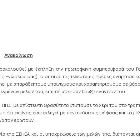
Ανακοίνωση
αρακολουθεί με έκπληξη την πρωτοφανή συμπεριφορά του Γε
ς Ενώσεώς μας), ο οποίος τις τελευταίες ημέρες ανάρτησε κ
της, με απαράδεκτους υπαινιγμούς και χαρακτηρισμούς σε βάρ
εγμένων μελών του, επειδή άσκησαν δίωξη εναντίον του.
ο ΠΠΣ, με απίστευτη θρασύτητα χτυπούσε το χέρι του στο τραπέ
μό ότι εκείνος είχε εκλεγεί με πεντακόσιους ψήφους και τα μέ
 να τον ερωτούν.
ία της ΕΣΗΕΑ και οι υποχρεώσεις των μελών της, διέπονται α