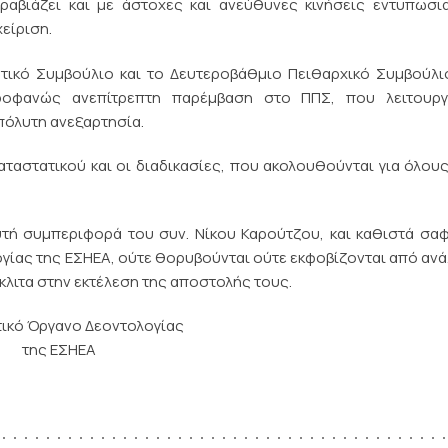
αραβιάζει και με άστοχες και ανεύθυνες κινήσεις εντυπωσ
χείριση.
ητικό Συμβούλιο και το Δευτεροβάθμιο Πειθαρχικό Συμβούλι
ροφανώς ανεπίτρεπτη παρέμβαση στο ΠΠΣ, που λειτουργ
πόλυτη ανεξαρτησία.
Καταστατικού και οι διαδικασίες, που ακολουθούνται για όλου
τή συμπεριφορά του συν. Νίκου Καρούτζου, και καθιστά σα
γίας της ΕΣΗΕΑ, ούτε θορυβούνται ούτε εκφοβίζονται από αν
λιτα στην εκτέλεση της αποστολής τους.
ικό Όργανο Δεοντολογίας
της ΕΣΗΕΑ