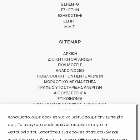
ΕΣΗΕΜ-Θ
ΕΣΗΕΠΗΝ
ΕΣΗΕΘΣΤΕ-Ε
ΕΣΠΗΤ
M.M.E.
SITEMAP
ΑΡΧΙΚΗ
ΔΙΟΙΚΗΤΙΚΗ ΟΡΓΑΝΩΣΗ
ΕΚΔΗΛΩΣΕΙΣ
ΑΝΑΚΟΙΝΩΣΕΙΣ
Η ΒΙΒΛΙΟΘΗΚΗ ΤΩΝ ΠΕΝΤΕ ΑΙΩΝΩΝ
ΜΟΡΦΩΤΙΚΟ ΙΔΡΥΜΑ ΕΣΗΕΑ
ΓΡΑΦΕΙΟ ΥΠΟΣΤΗΡΙΞΗΣ ΑΝΕΡΓΩΝ
ΑΙΘΟΥΣΕΣ ΕΣΗΕΑ
ΕΠΙΚΟΙΝΩΝΙΑ
ΠΡΟΣΤΑΣΙΑ ΠΡΟΣΩΠΙΚΩΝ ΔΕΔΟΜΕΝΩΝ
ΟΡΟΙ ΧΡΗΣΗΣ
Χρησιμοποιούμε cookies για να βελτιώσουμε την εμπειρία
ΜΕΛΟΣ ΤΩΝ
σας. Τα αναγκαία cookies είναι απαραίτητα για τη
λειτουργία του ιστοτόπου. Για cookies στατιστικών και
ΠΟΕΣΥ
marketing χρειαζόμαστε τη συγκατάθεσή σας. Μπορείτε να