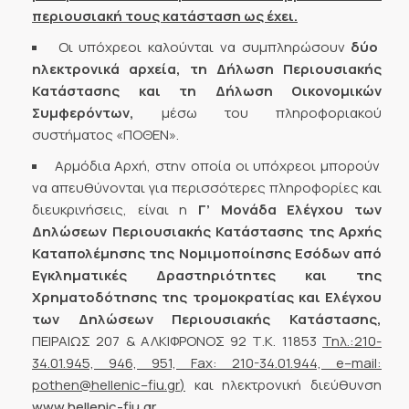
περιουσιακή τους κατάσταση ως έχει.
Οι υπόχρεοι καλούνται να συμπληρώσουν
δύο
ηλεκτρονικά αρχεία, τη Δήλωση Περιουσιακής
Κατάστασης και τη Δήλωση Οικονομικών
Συμφερόντων,
μέσω του πληροφοριακού
συστήματος «ΠΟΘΕΝ».
Αρμόδια Αρχή, στην οποία οι υπόχρεοι μπορούν
να απευθύνονται για περισσότερες πληροφορίες και
διευκρινήσεις, είναι η
Γ’ Μονάδα Ελέγχου των
Δηλώσεων Περιουσιακής Κατάστασης της Αρχής
Καταπολέμησης της Νομιμοποίησης Εσόδων από
Εγκληματικές Δραστηριότητες και της
Χρηματοδότησης της τρομοκρατίας και Ελέγχου
των Δηλώσεων Περιουσιακής Κατάστασης,
ΠΕΙΡΑΙΩΣ 207 & ΑΛΚΙΦΡΟΝΟΣ 92 Τ.Κ. 11853
Τηλ.:210-
34.01.945, 946, 951,
Fax
: 210-34.01.944,
e
–
mail
:
pothen
@
hellenic
–
fiu
.
gr
)
και ηλεκτρονική διεύθυνση
www.hellenic-fiu.gr
.