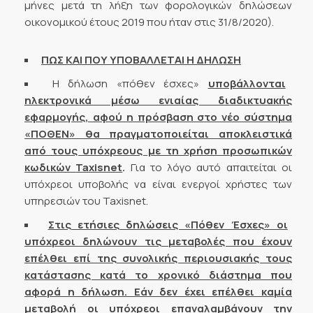
μήνες μετά τη λήξη των φορολογικών δηλώσεων
οικονομικού έτους 2019 που ήταν στις 31/8/2020).
ΠΩΣ ΚΑΙ ΠΟΥ ΥΠΟΒΑΛΛΕΤΑΙ Η ΔΗΛΩΣΗ
Η δήλωση «πόθεν έσχες»
υποβάλλονται
ηλεκτρονικά μέσω ενιαίας διαδικτυακής
εφαρμογής, αφού η πρόσβαση στο νέο σύστημα
«ΠΟΘΕΝ» θα πραγματοποιείται αποκλειστικά
από τους υπόχρεους με τη χρήση προσωπικών
κωδικών
Taxisnet
.
Για το λόγο αυτό απαιτείται οι
υπόχρεοι υποβολής να είναι ενεργοί χρήστες των
υπηρεσιών του Taxisnet.
Στις ετήσιες δηλώσεις «Πόθεν Έσχες» οι
υπόχρεοι δηλώνουν τις μεταβολές που έχουν
επέλθει επί της συνολικής περιουσιακής τους
κατάστασης κατά το χρονικό διάστημα που
αφορά η δήλωση. Εάν δεν έχει επέλθει καμία
μεταβολή οι υπόχρεοι επαναλαμβάνουν την