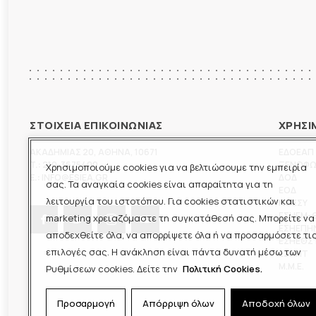
ΣΤΟΙΧΕΙΑ ΕΠΙΚΟΙΝΩΝΙΑΣ
ΧΡΗΣΙ
ΑΚΑΔΗΜΙΑΣ 20
,
ΑΘΗΝΑ
,
10671
ΕΔΟΕΑΠ
T.:
210-3675400
ΞΕΝΟΦ
Χρησιμοποιούμε cookies για να βελτιώσουμε την εμπειρία
E.:
INFO@ESIEA.GR
ΔΟΔ
σας. Τα αναγκαία cookies είναι απαραίτητα για τη
ΕΟΔ
λειτουργία του ιστοτόπου. Για cookies στατιστικών και
ΠΟΕΣΥ
ΕΣΗΕΜ-
marketing χρειαζόμαστε τη συγκατάθεσή σας. Μπορείτε να
ΕΣΗΕΠΗ
αποδεχθείτε όλα, να απορρίψετε όλα ή να προσαρμόσετε τι
ΕΣΗΕΘΣ
επιλογές σας. Η ανάκληση είναι πάντα δυνατή μέσω των
ΕΣΠΗΤ
M.M.E.
Ρυθμίσεων cookies. Δείτε την
Πολιτική Cookies.
Προσαρμογή
Απόρριψη όλων
Αποδοχή όλων