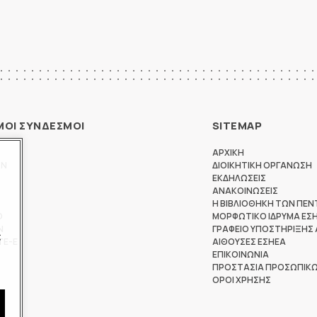
ΜΟΙ ΣΥΝΔΕΣΜΟΙ
SITEMAP
ΑΡΧΙΚΗ
ΩΝ
ΔΙΟΙΚΗΤΙΚΗ ΟΡΓΑΝΩΣΗ
ΕΚΔΗΛΩΣΕΙΣ
ΑΝΑΚΟΙΝΩΣΕΙΣ
Η ΒΙΒΛΙΟΘΗΚΗ ΤΩΝ ΠΕΝ
Θ
ΜΟΡΦΩΤΙΚΟ ΙΔΡΥΜΑ ΕΣ
Ν
ΓΡΑΦΕΙΟ ΥΠΟΣΤΗΡΙΞΗΣ
ς
ΤΕ-Ε
ΑΙΘΟΥΣΕΣ ΕΣΗΕΑ
ΕΠΙΚΟΙΝΩΝΙΑ
ΠΡΟΣΤΑΣΙΑ ΠΡΟΣΩΠΙΚ
ΟΡΟΙ ΧΡΗΣΗΣ