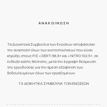
Α Ν Α Κ Ο Ι Ν Ω Σ Η
Τα Διοικητικά Συμβούλια των Ενώσεων αποφάσισαν
την αναστολή όλων των κινητοποιήσεων που είχαν
κηρύξει στους Ρ/Σ « DERTI 98,6» και « NITRO 102,5», σε
ένδειξη καλής θέλησης, μετά την έγγραφη δέσμευση
της εργοδοσίας για την άμεση εξόφληση των
δεδουλευμένων όλων των εργαζομένων.
ΤΑ ΔΙΟΙΚΗΤΙΚΑ ΣΥΜΒΟΥΛΙΑ ΤΩΝ ΕΝΩΣΕΩΝ