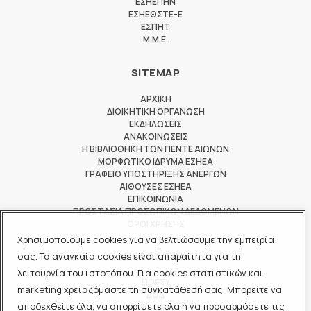
ΕΣΗΕΠΗΝ
ΕΣΗΕΘΣΤΕ-Ε
ΕΣΠΗΤ
M.M.E.
SITEMAP
ΑΡΧΙΚΗ
ΔΙΟΙΚΗΤΙΚΗ ΟΡΓΑΝΩΣΗ
ΕΚΔΗΛΩΣΕΙΣ
ΑΝΑΚΟΙΝΩΣΕΙΣ
Η ΒΙΒΛΙΟΘΗΚΗ ΤΩΝ ΠΕΝΤΕ ΑΙΩΝΩΝ
ΜΟΡΦΩΤΙΚΟ ΙΔΡΥΜΑ ΕΣΗΕΑ
ΓΡΑΦΕΙΟ ΥΠΟΣΤΗΡΙΞΗΣ ΑΝΕΡΓΩΝ
ΑΙΘΟΥΣΕΣ ΕΣΗΕΑ
ΕΠΙΚΟΙΝΩΝΙΑ
ΠΡΟΣΤΑΣΙΑ ΠΡΟΣΩΠΙΚΩΝ ΔΕΔΟΜΕΝΩΝ
ΟΡΟΙ ΧΡΗΣΗΣ
Χρησιμοποιούμε cookies για να βελτιώσουμε την εμπειρία
ΜΕΛΟΣ ΤΩΝ
σας. Τα αναγκαία cookies είναι απαραίτητα για τη
λειτουργία του ιστοτόπου. Για cookies στατιστικών και
ΠΟΕΣΥ
marketing χρειαζόμαστε τη συγκατάθεσή σας. Μπορείτε να
ΔΟΔ
αποδεχθείτε όλα, να απορρίψετε όλα ή να προσαρμόσετε τις
ΕΟΔ