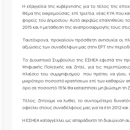
Η εξαγγελία της κυβέρνησης για το τέλος της επο
θέμα της εκκρεμούσας, επί τριετία, νέας ΚΥΑ που 
φορείς του Δημοσίου. Αυτό ακριβώς επαληθεύει τ
2015 και η μετάθεση της αναπροσαρμογής τους στις
Ταυτόχρονα, προκαλούν πρόσθετη ανησυχία οι πλη
αξιώσεις των συναδέλφων μας στην ΕΡΤ την περίοδ
Το Διοικητικό Συμβούλιο της ΕΣΗΕΑ εφιστά την π
Ψηφιακής Πολιτικής και ζητεί, για τις περιπτώ
πλαίσιο του συμψηφισμού που πρέπει να γίνει, 
μικρότερο ποσοστό κρατήσεων επί των καθαρών απ
όρο σε ποσοστό 15% θα καταστήσει μη βιώσιμη τη ζ
Τέλος, ζητούμε να λυθεί, το συντομότερο δυνατ
οφείλει στους συναδέλφους μας για τα έτη 2012 και 
Η ΕΣΗΕΑ καταγγέλλει ως απαράδεκτη τη διαιώνιση αυ