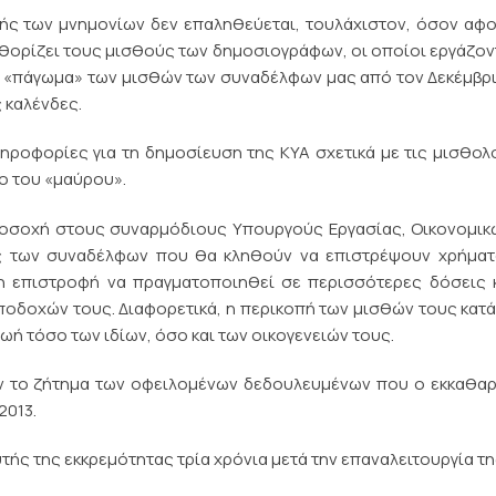
χής των μνημονίων δεν επαληθεύεται, τουλάχιστον, όσον αφ
καθορίζει τους μισθούς των δημοσιογράφων, οι οποίοι εργάζον
ο «πάγωμα» των μισθών των συναδέλφων μας από τον Δεκέμβρ
 καλένδες.
ροφορίες για τη δημοσίευση της ΚΥΑ σχετικά με τις μισθολ
ο του «μαύρου».
ροσοχή στους συναρμόδιους Υπουργούς Εργασίας, Οικονομικ
σεις των συναδέλφων που θα κληθούν να επιστρέψουν χρήμα
η επιστροφή να πραγματοποιηθεί σε περισσότερες δόσεις 
οδοχών τους. Διαφορετικά, η περικοπή των μισθών τους κατ
ωή τόσο των ιδίων, όσο και των οικογενειών τους.
όν το ζήτημα των οφειλομένων δεδουλευμένων που ο εκκαθα
2013.
τής της εκκρεμότητας τρία χρόνια μετά την επαναλειτουργία τη