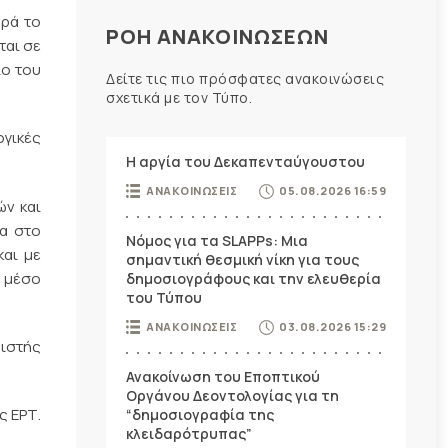
ορά το
ΡΟΗ ΑΝΑΚΟΙΝΩΣΕΩΝ
ται σε
ιο του
Δείτε τις πιο πρόσφατες ανακοινώσεις
σχετικά με τον Τύπο.
ογικές
Η αργία του Δεκαπενταύγουστου
ΑΝΑΚΟΙΝΩΣΕΙΣ
05.08.2026 16:59
ών και
τα στο
Νόμος για τα SLAPPs: Μια
και με
σημαντική θεσμική νίκη για τους
ά μέσο
δημοσιογράφους και την ελευθερία
του Τύπου
ΑΝΑΚΟΙΝΩΣΕΙΣ
03.08.2026 15:29
ριστής
Ανακοίνωση του Εποπτικού
Οργάνου Δεοντολογίας για τη
ς ΕΡΤ.
“δημοσιογραφία της
κλειδαρότρυπας”