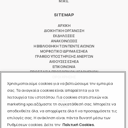
M.M.E.
SITEMAP
ΑΡΧΙΚΗ
ΔΙΟΙΚΗΤΙΚΗ ΟΡΓΑΝΩΣΗ
ΕΚΔΗΛΩΣΕΙΣ
ΑΝΑΚΟΙΝΩΣΕΙΣ
Η ΒΙΒΛΙΟΘΗΚΗ ΤΩΝ ΠΕΝΤΕ ΑΙΩΝΩΝ
ΜΟΡΦΩΤΙΚΟ ΙΔΡΥΜΑ ΕΣΗΕΑ
ΓΡΑΦΕΙΟ ΥΠΟΣΤΗΡΙΞΗΣ ΑΝΕΡΓΩΝ
ΑΙΘΟΥΣΕΣ ΕΣΗΕΑ
ΕΠΙΚΟΙΝΩΝΙΑ
ΠΡΟΣΤΑΣΙΑ ΠΡΟΣΩΠΙΚΩΝ ΔΕΔΟΜΕΝΩΝ
ΟΡΟΙ ΧΡΗΣΗΣ
Χρησιμοποιούμε cookies για να βελτιώσουμε την εμπειρία
ΜΕΛΟΣ ΤΩΝ
σας. Τα αναγκαία cookies είναι απαραίτητα για τη
λειτουργία του ιστοτόπου. Για cookies στατιστικών και
ΠΟΕΣΥ
marketing χρειαζόμαστε τη συγκατάθεσή σας. Μπορείτε να
ΔΟΔ
αποδεχθείτε όλα, να απορρίψετε όλα ή να προσαρμόσετε τις
ΕΟΔ
επιλογές σας. Η ανάκληση είναι πάντα δυνατή μέσω των
Ρυθμίσεων cookies. Δείτε την
Πολιτική Cookies.