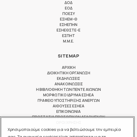
ΔΟΔ
ΕΟΔ
ΠΟΕΣΥ
ΕΣΗΕΜ-Θ
ΕΣΗΕΠΗΝ
ΕΣΗΕΘΣΤΕ-Ε
ΕΣΠΗΤ
M.M.E.
SITEMAP
ΑΡΧΙΚΗ
ΔΙΟΙΚΗΤΙΚΗ ΟΡΓΑΝΩΣΗ
ΕΚΔΗΛΩΣΕΙΣ
ΑΝΑΚΟΙΝΩΣΕΙΣ
Η ΒΙΒΛΙΟΘΗΚΗ ΤΩΝ ΠΕΝΤΕ ΑΙΩΝΩΝ
ΜΟΡΦΩΤΙΚΟ ΙΔΡΥΜΑ ΕΣΗΕΑ
ΓΡΑΦΕΙΟ ΥΠΟΣΤΗΡΙΞΗΣ ΑΝΕΡΓΩΝ
ΑΙΘΟΥΣΕΣ ΕΣΗΕΑ
ΕΠΙΚΟΙΝΩΝΙΑ
ΠΡΟΣΤΑΣΙΑ ΠΡΟΣΩΠΙΚΩΝ ΔΕΔΟΜΕΝΩΝ
ΟΡΟΙ ΧΡΗΣΗΣ
Χρησιμοποιούμε cookies για να βελτιώσουμε την εμπειρία
ΜΕΛΟΣ ΤΩΝ
σας. Τα αναγκαία cookies είναι απαραίτητα για τη