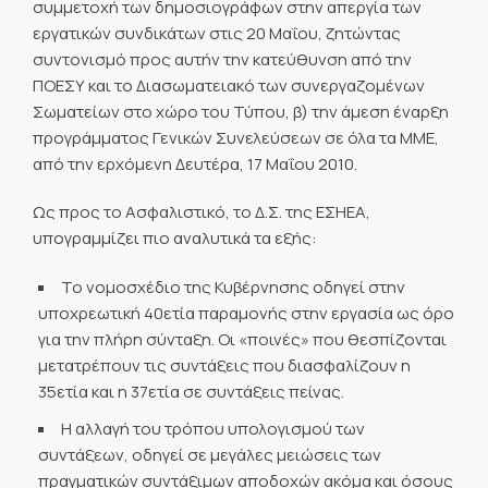
συμμετοχή των δημοσιογράφων στην απεργία των
εργατικών συνδικάτων στις 20 Μαΐου, ζητώντας
συντονισμό προς αυτήν την κατεύθυνση από την
ΠΟΕΣΥ και το Διασωματειακό των συνεργαζομένων
Σωματείων στο χώρο του Τύπου, β) την άμεση έναρξη
προγράμματος Γενικών Συνελεύσεων σε όλα τα ΜΜΕ,
από την ερχόμενη Δευτέρα, 17 Μαΐου 2010.
Ως προς το Ασφαλιστικό, το Δ.Σ. της ΕΣΗΕΑ,
υπογραμμίζει πιο αναλυτικά τα εξής:
Το νομοσχέδιο της Κυβέρνησης οδηγεί στην
υποχρεωτική 40ετία παραμονής στην εργασία ως όρο
για την πλήρη σύνταξη. Οι «ποινές» που θεσπίζονται
μετατρέπουν τις συντάξεις που διασφαλίζουν η
35ετία και η 37ετία σε συντάξεις πείνας.
Η αλλαγή του τρόπου υπολογισμού των
συντάξεων, οδηγεί σε μεγάλες μειώσεις των
πραγματικών συντάξιμων αποδοχών ακόμα και όσους