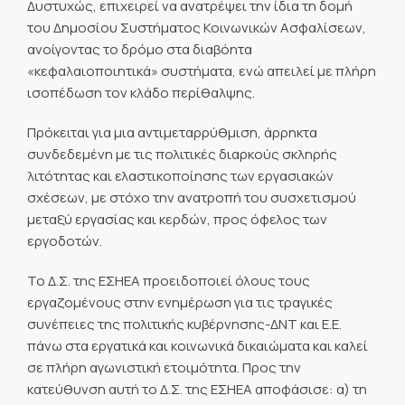
Δυστυχώς, επιχειρεί να ανατρέψει την ίδια τη δομή
του Δημοσίου Συστήματος Κοινωνικών Ασφαλίσεων,
ανοίγοντας το δρόμο στα διαβόητα
«κεφαλαιοποιητικά» συστήματα, ενώ απειλεί με πλήρη
ισοπέδωση τον κλάδο περίθαλψης.
Πρόκειται για μια αντιμεταρρύθμιση, άρρηκτα
συνδεδεμένη με τις πολιτικές διαρκούς σκληρής
λιτότητας και ελαστικοποίησης των εργασιακών
σχέσεων, με στόχο την ανατροπή του συσχετισμού
μεταξύ εργασίας και κερδών, προς όφελος των
εργοδοτών.
Το Δ.Σ. της ΕΣΗΕΑ προειδοποιεί όλους τους
εργαζομένους στην ενημέρωση για τις τραγικές
συνέπειες της πολιτικής κυβέρνησης-ΔΝΤ και Ε.Ε.
πάνω στα εργατικά και κοινωνικά δικαιώματα και καλεί
σε πλήρη αγωνιστική ετοιμότητα. Προς την
κατεύθυνση αυτή το Δ.Σ. της ΕΣΗΕΑ αποφάσισε: α) τη