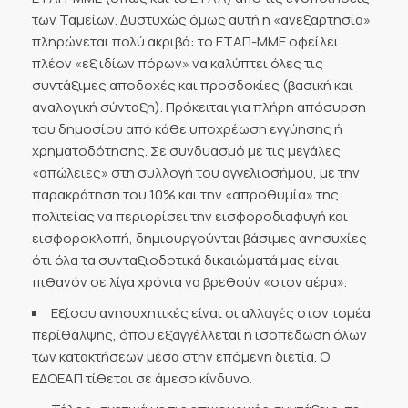
των Ταμείων. Δυστυχώς όμως αυτή η «ανεξαρτησία»
πληρώνεται πολύ ακριβά: το ΕΤΑΠ-ΜΜΕ οφείλει
πλέον «εξ ιδίων πόρων» να καλύπτει όλες τις
συντάξιμες αποδοχές και προσδοκίες (βασική και
αναλογική σύνταξη). Πρόκειται για πλήρη απόσυρση
του δημοσίου από κάθε υποχρέωση εγγύησης ή
χρηματοδότησης. Σε συνδυασμό με τις μεγάλες
«απώλειες» στη συλλογή του αγγελιοσήμου, με την
παρακράτηση του 10% και την «απροθυμία» της
πολιτείας να περιορίσει την εισφοροδιαφυγή και
εισφοροκλοπή, δημιουργούνται βάσιμες ανησυχίες
ότι όλα τα συνταξιοδοτικά δικαιώματά μας είναι
πιθανόν σε λίγα χρόνια να βρεθούν «στον αέρα».
Εξίσου ανησυχητικές είναι οι αλλαγές στον τομέα
περίθαλψης, όπου εξαγγέλλεται η ισοπέδωση όλων
των κατακτήσεων μέσα στην επόμενη διετία. Ο
ΕΔΟΕΑΠ τίθεται σε άμεσο κίνδυνο.