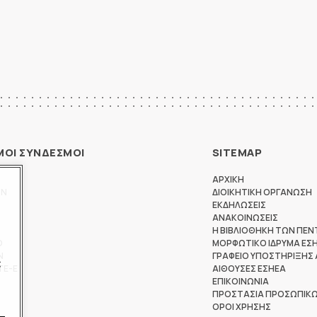
ΜΟΙ ΣΥΝΔΕΣΜΟΙ
SITEMAP
ΑΡΧΙΚΗ
ΩΝ
ΔΙΟΙΚΗΤΙΚΗ ΟΡΓΑΝΩΣΗ
ΕΚΔΗΛΩΣΕΙΣ
ΑΝΑΚΟΙΝΩΣΕΙΣ
Η ΒΙΒΛΙΟΘΗΚΗ ΤΩΝ ΠΕΝ
Θ
ΜΟΡΦΩΤΙΚΟ ΙΔΡΥΜΑ ΕΣ
Ν
ΓΡΑΦΕΙΟ ΥΠΟΣΤΗΡΙΞΗΣ
ς
ΤΕ-Ε
ΑΙΘΟΥΣΕΣ ΕΣΗΕΑ
ΕΠΙΚΟΙΝΩΝΙΑ
ΠΡΟΣΤΑΣΙΑ ΠΡΟΣΩΠΙΚ
ΟΡΟΙ ΧΡΗΣΗΣ