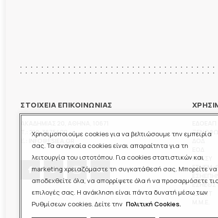
ΣΤΟΙΧΕΙΑ ΕΠΙΚΟΙΝΩΝΙΑΣ
ΧΡΗΣΙ
ΑΚΑΔΗΜΙΑΣ 20
,
ΑΘΗΝΑ
,
10671
ΕΔΟΕΑΠ
T.:
210-3675400
ΞΕΝΟΦ
Χρησιμοποιούμε cookies για να βελτιώσουμε την εμπειρία
E.:
INFO@ESIEA.GR
ΔΟΔ
σας. Τα αναγκαία cookies είναι απαραίτητα για τη
ΕΟΔ
λειτουργία του ιστοτόπου. Για cookies στατιστικών και
ΠΟΕΣΥ
ΕΣΗΕΜ-
marketing χρειαζόμαστε τη συγκατάθεσή σας. Μπορείτε να
ΕΣΗΕΠΗ
αποδεχθείτε όλα, να απορρίψετε όλα ή να προσαρμόσετε τι
ΕΣΗΕΘΣ
επιλογές σας. Η ανάκληση είναι πάντα δυνατή μέσω των
ΕΣΠΗΤ
M.M.E.
Ρυθμίσεων cookies. Δείτε την
Πολιτική Cookies.