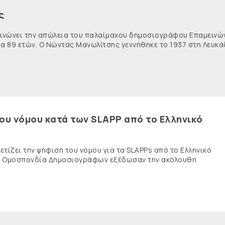
ς
κοινώνει την απώλεια του παλαίμαχου δημοσιογράφου Επαμειν
ία 89 ετών. Ο Νώντας Μανωλίτσης γεννήθηκε το 1937 στη Λευκά
του νόμου κατά των SLAPP από το Ελληνικό
τίζει την ψήφιση του νόμου για τα SLAPPs από το Ελληνικό
νής Ομοσπονδία Δημοσιογράφων εξέδωσαν την ακόλουθη